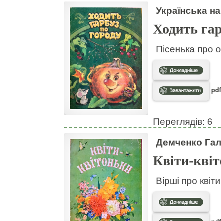
Українська на
Ходить гар
Пісенька про о
pdf
Переглядів: 6
Демченко Га
Квіти-кві
Вірші про квіт