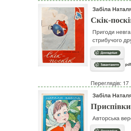
Забіла Натал
Скік-поскі
Пригоди невгам
стрибучого дру
pdf
Переглядів: 17
Забіла Натал
Приспівки
Авторська вер