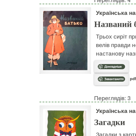
Українська н
Названий 
Трьох сиріт пр
велів правди н
настанову наз
pdf
Переглядів: 3
Українська н
Загадки
Загадки з кар