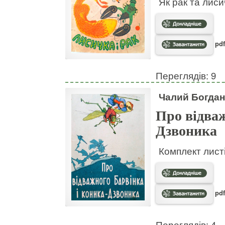
Як рак та лис
pdf
Переглядів: 9
Чалий Богдан
Про відваж
Дзвоника
Комплект листі
pdf
Переглядів: 4