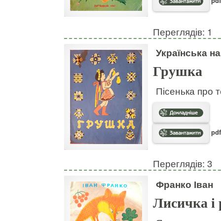
pdf
Переглядів: 1
Українська н
Грушка
Пісенька про т
pdf
Переглядів: 3
Франко Іван
Лисичка і 