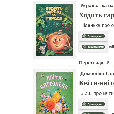
Українська на
Ходить гар
Пісенька про о
pdf
Переглядів: 6
Демченко Га
Квіти-кві
Вірші про квіт