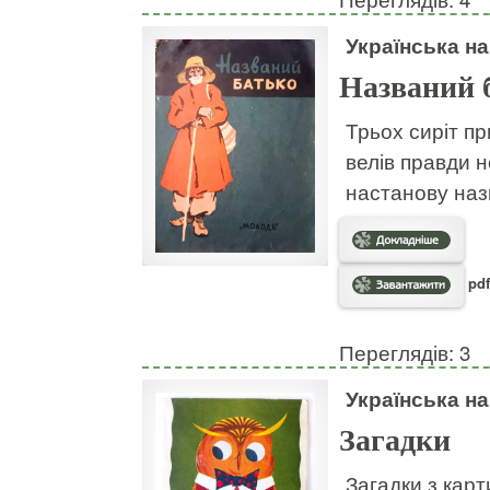
Українська н
Названий 
Трьох сиріт пр
велів правди н
настанову наз
pdf
Переглядів: 3
Українська н
Загадки
Загадки з кар