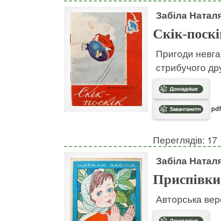
Забіла Натал
Скік-поскі
Пригоди невгам
стрибучого дру
pdf
Переглядів: 17
Забіла Натал
Приспівки
Авторська вер