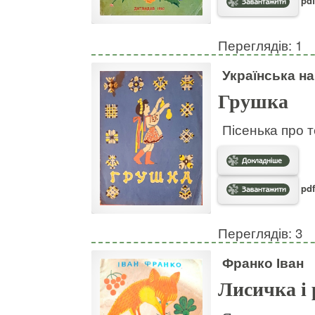
pdf
Переглядів: 1
Українська н
Грушка
Пісенька про т
pdf
Переглядів: 3
Франко Іван
Лисичка і 