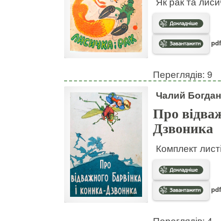
Як рак та лис
pdf
Переглядів: 9
Чалий Богдан
Про відваж
Дзвоника
Комплект листі
pdf
Переглядів: 4