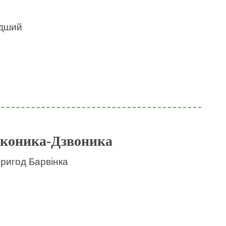
идший
 коника-Дзвоника
пригод Барвінка