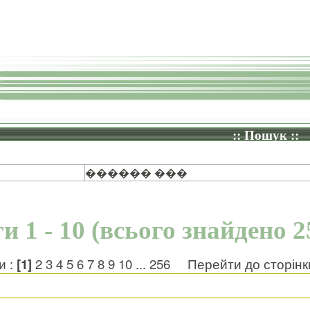
:: Пошук ::
������ ���
и 1 - 10 (всього знайдено 2
и :
[1]
2
3
4
5
6
7
8
9
10
...
256
Перейти до сторін