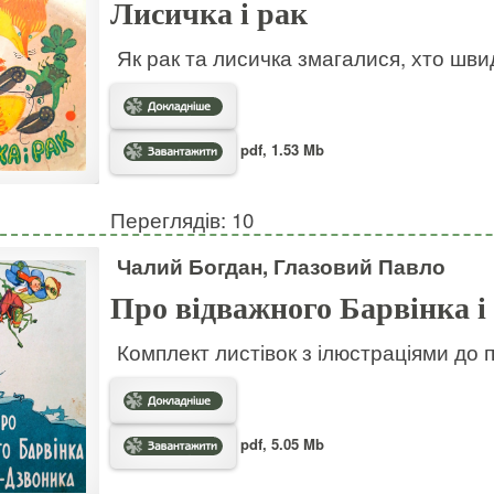
Лисичка і рак
Як рак та лисичка змагалися, хто шв
pdf, 1.53 Mb
Переглядів: 10
Чалий Богдан, Глазовий Павло
Про відважного Барвінка і
Комплект листівок з ілюстраціями до 
pdf, 5.05 Mb