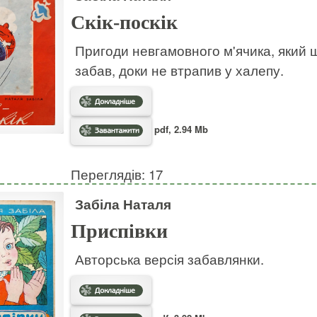
Скік-поскік
Пригоди невгамовного м'ячика, який ш
забав, доки не втрапив у халепу.
pdf, 2.94 Mb
Переглядів: 17
Забіла Наталя
Приспівки
Авторська версія забавлянки.