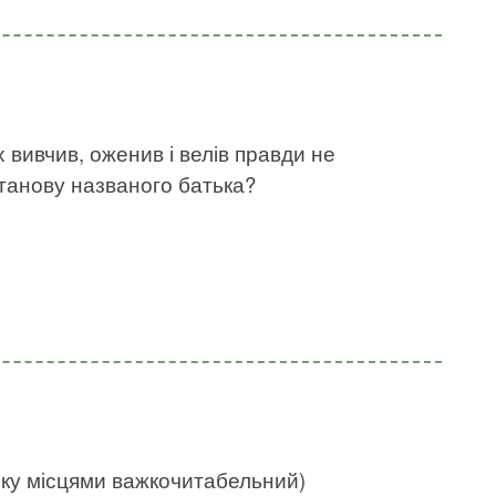
х вивчив, оженив і велів правди не
станову названого батька?
нку місцями важкочитабельний)