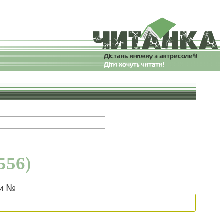
556)
ки №