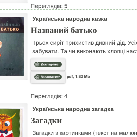
Переглядів: 5
Українська народна казка
Названий батько
Трьох сиріт прихистив дивний дід. Усі
забувати. Та чи виконають хлопці на
pdf, 1.83 Mb
Переглядів: 4
Українська народна загадка
Загадки
Загадки з картинками (текст на малю