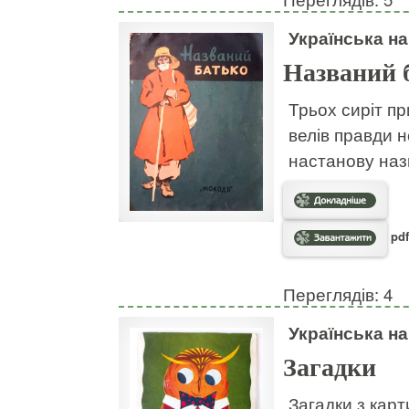
Українська н
Названий 
Трьох сиріт пр
велів правди н
настанову наз
pdf
Переглядів: 4
Українська н
Загадки
Загадки з кар