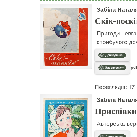
Забіла Натал
Скік-поскі
Пригоди невгам
стрибучого дру
pdf
Переглядів: 17
Забіла Натал
Приспівки
Авторська вер