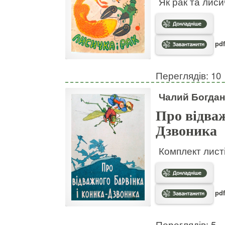
Як рак та лис
pdf
Переглядів: 10
Чалий Богдан
Про відваж
Дзвоника
Комплект листі
pdf
Переглядів: 5