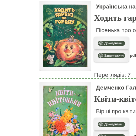
Українська на
Ходить гар
Пісенька про о
pdf
Переглядів: 7
Демченко Га
Квіти-кві
Вірші про квіт