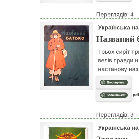
Переглядів: 4
Українська н
Названий 
Трьох сиріт пр
велів правди н
настанову наз
pdf
Переглядів: 3
Українська н