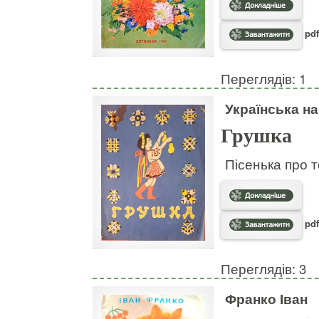
pdf
Переглядів: 1
Українська н
Грушка
Пісенька про т
pdf
Переглядів: 3
Франко Іван