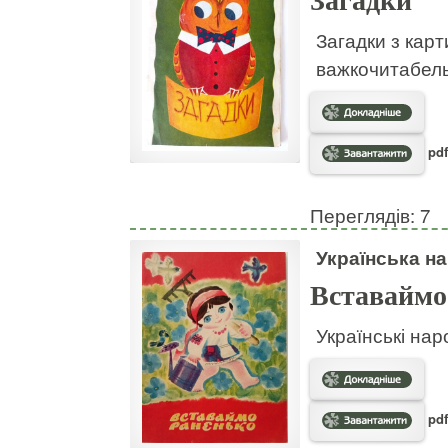
Загадки
Загадки з кар
важкочитабел
pdf
Переглядів: 7
Українська на
Вставаймо
Українські нар
pdf