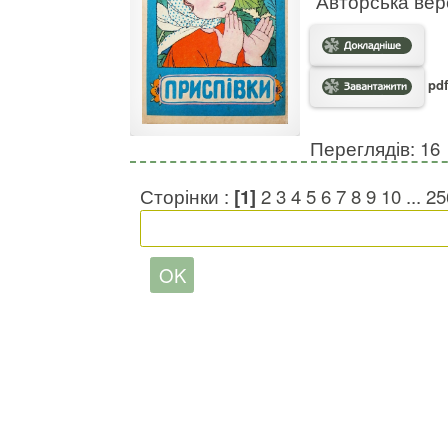
Авторська вер
pdf
Переглядів: 16
Сторінки :
[1]
2
3
4
5
6
7
8
9
10
...
25