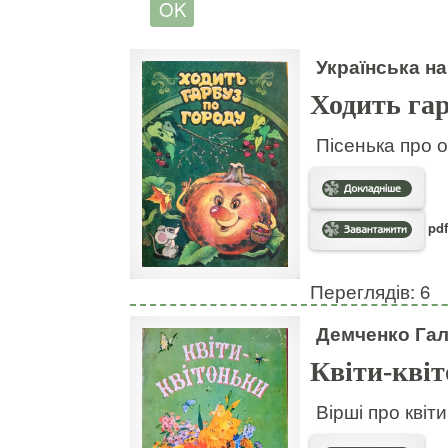
Українська на
Ходить гар
Пісенька про о
pdf
Переглядів: 6
Демченко Га
Квіти-кві
Вірші про квіт