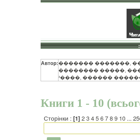
Автор:
������� �������, �
�������� �����, ��
³����, ������ �����
Книги 1 - 10 (всьо
Сторінки :
[1]
2
3
4
5
6
7
8
9
10
...
25