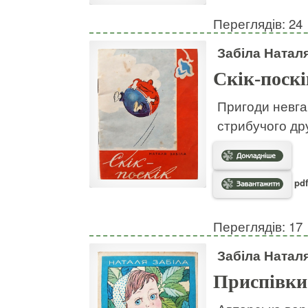
Переглядів: 24
Забіла Натал
Скік-поскі
Пригоди невгам
стрибучого дру
pdf
Переглядів: 17
Забіла Натал
Приспівки