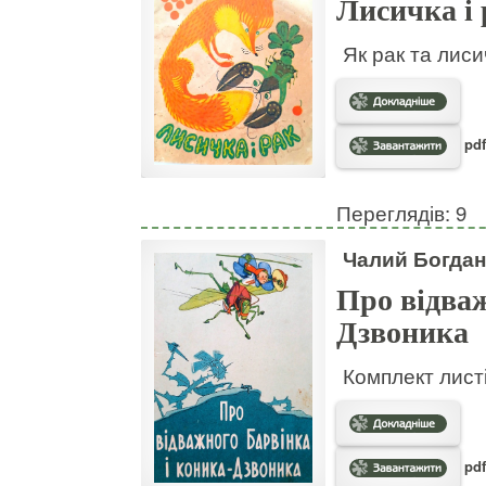
Лисичка і 
Як рак та лис
pdf
Переглядів: 9
Чалий Богдан
Про відваж
Дзвоника
Комплект листі
pdf