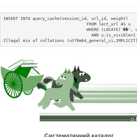
INSERT INTO query_cache(session_id, url_id, weight)    
                                  FROM lect_url AS u

                                  WHERE (LOCATE('��', u
                                    AND u.is_visible=1
Illegal mix of collations (utf8mb4_general_ci,IMPLICIT
::
Систематичний каталог