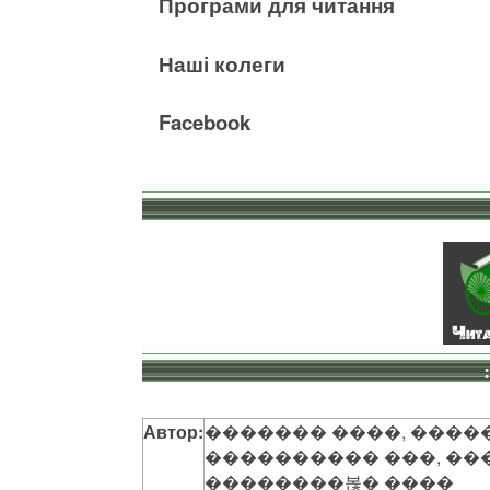
Програми для читання
Наші колеги
Facebook
Автор:
������� ����, ����
���������� ���, ��
��������볺� ����