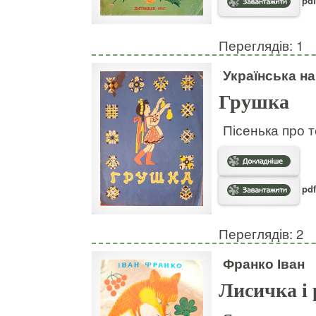
pdf
Переглядів: 1
Українська н
Грушка
Пісенька про т
pdf
Переглядів: 2
Франко Іван
Лисичка і 