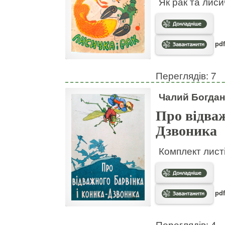
Як рак та лис
pdf
Переглядів: 7
Чалий Богдан
Про відваж
Дзвоника
Комплект листі
pdf
Переглядів: 4