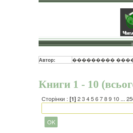
Автор:
��������� ���
Книги 1 - 10 (всьо
Сторінки :
[1]
2
3
4
5
6
7
8
9
10
...
25