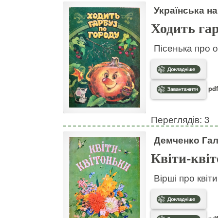
Українська на
Ходить гар
Пісенька про о
pdf
Переглядів: 3
Демченко Га
Квіти-кві
Вірші про квіт