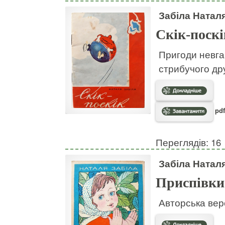
Забіла Натал
Скік-поскі
Пригоди невгам
стрибучого дру
pdf
Переглядів: 16
Забіла Натал
Приспівки
Авторська вер