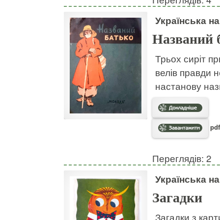
Українська н
Названий 
Трьох сиріт пр
велів правди н
настанову наз
pdf
Переглядів: 2
Українська н
Загадки
Загадки з кар