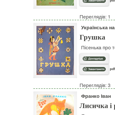
pdf
Переглядів: 1
Українська н
Грушка
Пісенька про т
pdf
Переглядів: 3
Франко Іван
Лисичка і 