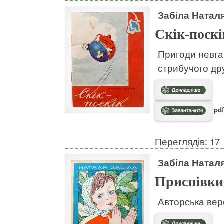
Забіла Натал
Скік-поскі
Пригоди невгам
стрибучого дру
pdf
Переглядів: 17
Забіла Натал
Приспівки
Авторська вер