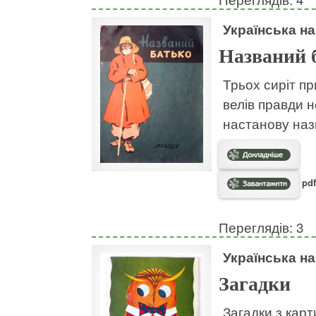
Українська н
Названий 
Трьох сиріт пр
велів правди н
настанову наз
pdf
Переглядів: 3
Українська н
Загадки
Загадки з кар