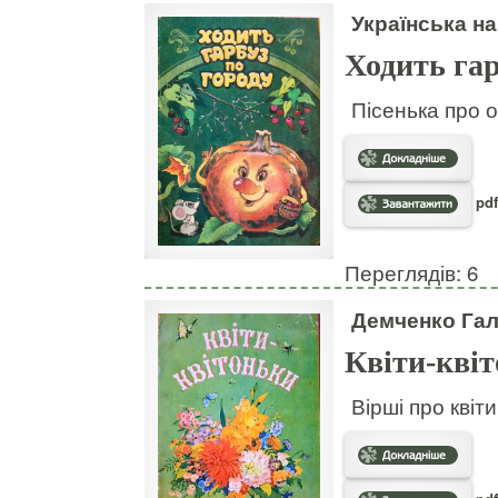
Українська на
Ходить гар
Пісенька про о
pdf
Переглядів: 6
Демченко Га
Квіти-кві
Вірші про квіт