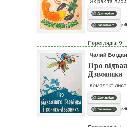
Як рак та лис
pdf
Переглядів: 9
Чалий Богдан
Про відваж
Дзвоника
Комплект листі
pdf
Переглядів: 4