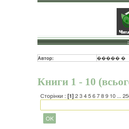
Автор:
����� �
Книги 1 - 10 (всьо
Сторінки :
[1]
2
3
4
5
6
7
8
9
10
...
25