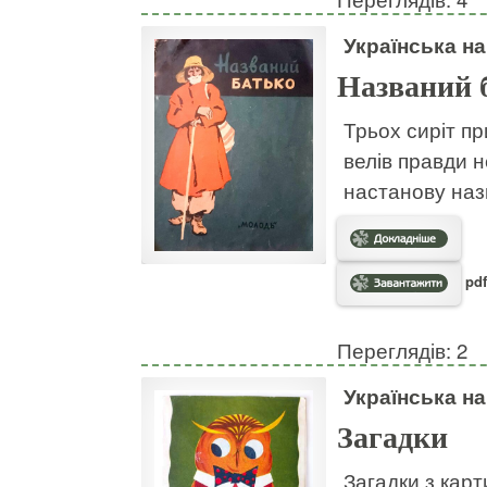
Українська н
Названий 
Трьох сиріт пр
велів правди н
настанову наз
pdf
Переглядів: 2
Українська н
Загадки
Загадки з кар