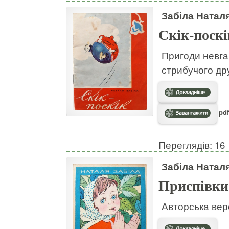
Забіла Натал
Скік-поскі
Пригоди невгам
стрибучого дру
pdf
Переглядів: 16
Забіла Натал
Приспівки
Авторська вер