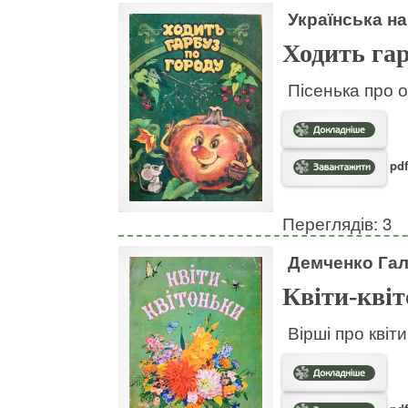
Українська на
Ходить гар
Пісенька про о
pdf
Переглядів: 3
Демченко Га
Квіти-кві
Вірші про квіт