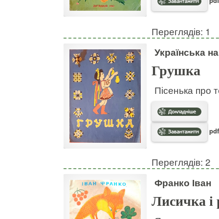
pdf
Переглядів: 1
Українська н
Грушка
Пісенька про т
pdf
Переглядів: 2
Франко Іван
Лисичка і 