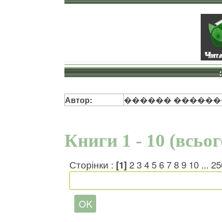
Автор:
������ ������
Книги 1 - 10 (всьо
Сторінки :
[1]
2
3
4
5
6
7
8
9
10
...
25