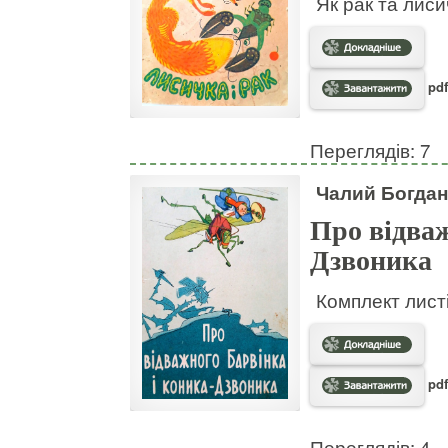
Як рак та лис
pdf
Переглядів: 7
Чалий Богдан
Про відваж
Дзвоника
Комплект листі
pdf
Переглядів: 4