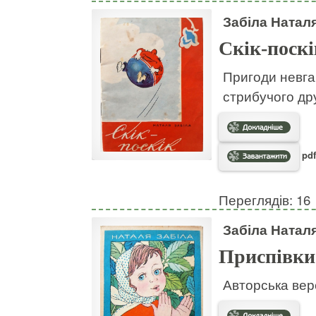
Забіла Натал
Скік-поскі
Пригоди невгам
стрибучого дру
pdf
Переглядів: 16
Забіла Натал
Приспівки
Авторська вер