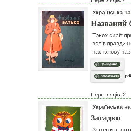
Українська н
Названий 
Трьох сиріт пр
велів правди н
настанову наз
pdf
Переглядів: 2
Українська н
Загадки
Загадки з кар