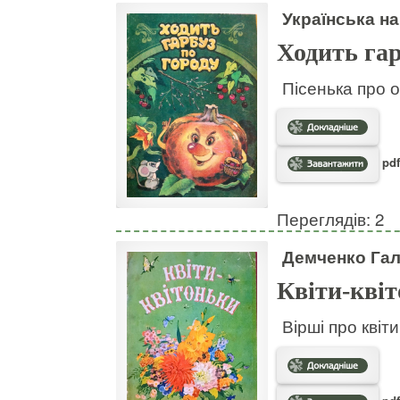
Українська на
Ходить гар
Пісенька про о
pdf
Переглядів: 2
Демченко Га
Квіти-кві
Вірші про квіт