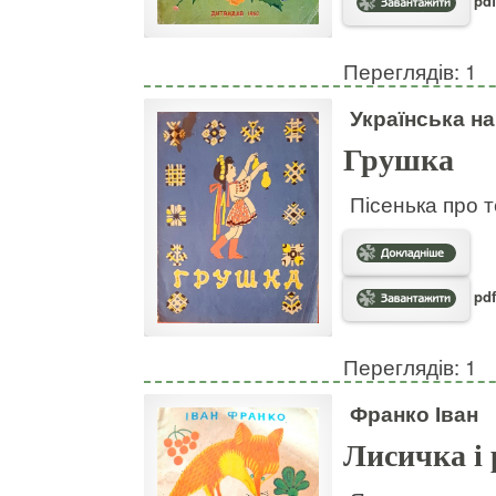
pdf
Переглядів: 1
Українська н
Грушка
Пісенька про т
pdf
Переглядів: 1
Франко Іван
Лисичка і 