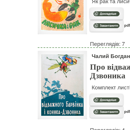
Як рак та лис
pdf
Переглядів: 7
Чалий Богдан
Про відваж
Дзвоника
Комплект листі
pdf
Переглядів: 4