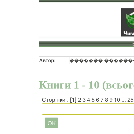
Автор:
������� ������
Книги 1 - 10 (всьо
Сторінки :
[1]
2
3
4
5
6
7
8
9
10
...
25