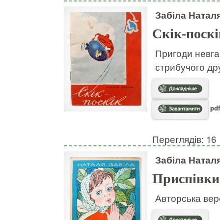
Забіла Натал
Скік-поскі
Пригоди невгам
стрибучого дру
pdf
Переглядів: 16
Забіла Натал
Приспівки
Авторська вер