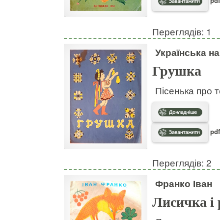
pdf
Переглядів: 1
Українська н
Грушка
Пісенька про т
pdf
Переглядів: 2
Франко Іван
Лисичка і 