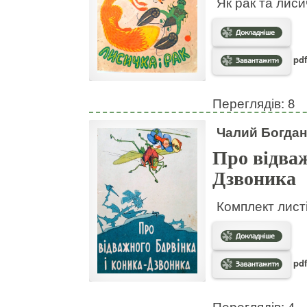
Як рак та лис
pdf
Переглядів: 8
Чалий Богдан
Про відваж
Дзвоника
Комплект листі
pdf
Переглядів: 4