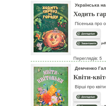
Українська на
Ходить гар
Пісенька про о
pdf
Переглядів: 5
Демченко Га
Квіти-кві
Вірші про квіт