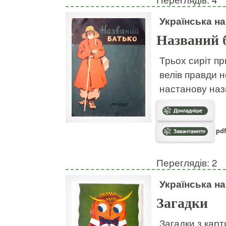
Українська н
Названий 
Трьох сиріт пр
велів правди н
настанову наз
pdf
Переглядів: 2
Українська н
Загадки
Загадки з кар