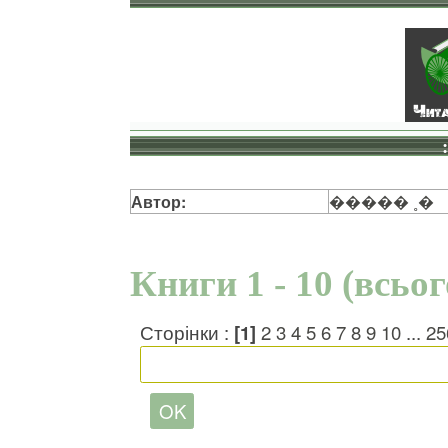
Автор:
����� ˳�
Книги 1 - 10 (всьо
Сторінки :
[1]
2
3
4
5
6
7
8
9
10
...
25