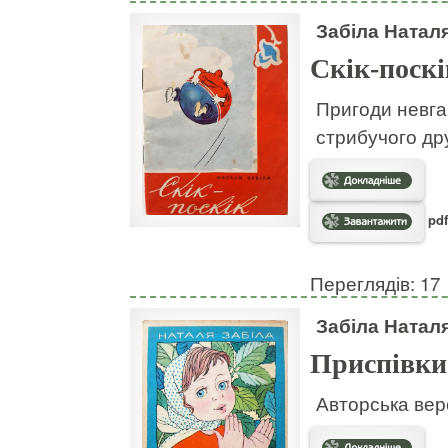
Забіла Натал
Скік-поскі
Пригоди невгам
стрибучого дру
pdf
Переглядів: 17
Забіла Натал
Приспівки
Авторська вер