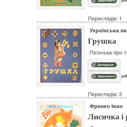
pdf
Переглядів: 1
Українська н
Грушка
Пісенька про т
pdf
Переглядів: 3
Франко Іван
Лисичка і 