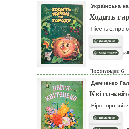
Українська на
Ходить гар
Пісенька про о
pdf
Переглядів: 6
Демченко Га
Квіти-кві
Вірші про квіт