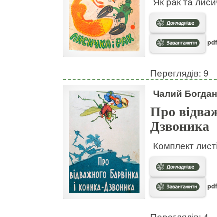
Як рак та лис
pdf
Переглядів: 9
Чалий Богдан
Про відваж
Дзвоника
Комплект листі
pdf
Переглядів: 4