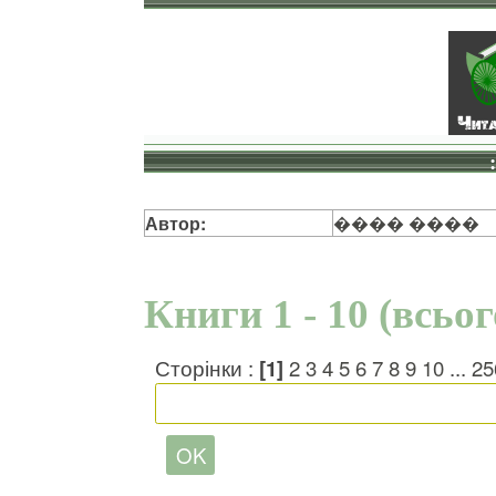
Автор:
���� ����
Книги 1 - 10 (всьо
Сторінки :
[1]
2
3
4
5
6
7
8
9
10
...
25