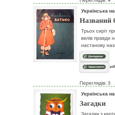
Українська н
Названий 
Трьох сиріт пр
велів правди н
настанову наз
pdf
Переглядів: 3
Українська н
Загадки
Загадки з кар