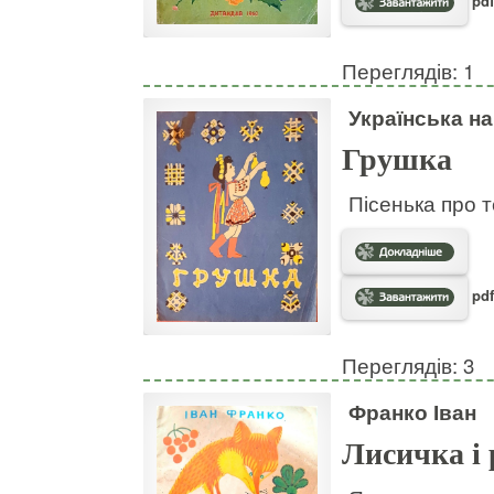
pdf
Переглядів: 1
Українська н
Грушка
Пісенька про т
pdf
Переглядів: 3
Франко Іван
Лисичка і 