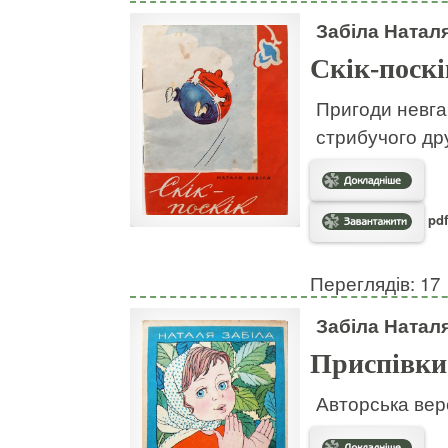
Забіла Натал
Скік-поскі
Пригоди невгам
стрибучого дру
pdf
Переглядів: 17
Забіла Натал
Приспівки
Авторська вер