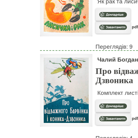
Як рак та лис
pdf
Переглядів: 9
Чалий Богдан
Про відваж
Дзвоника
Комплект листі
pdf
Переглядів: 4