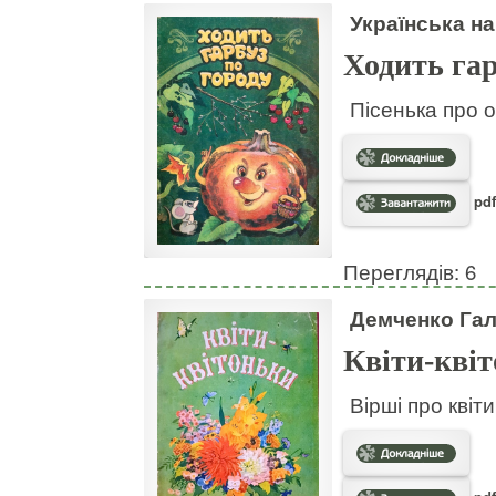
Українська на
Ходить гар
Пісенька про о
pdf
Переглядів: 6
Демченко Га
Квіти-кві
Вірші про квіт