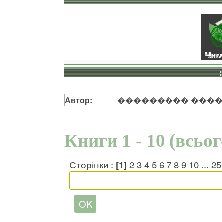
Автор:
��������� ���
Книги 1 - 10 (всьо
Сторінки :
[1]
2
3
4
5
6
7
8
9
10
...
25