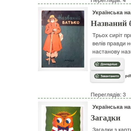
Українська н
Названий 
Трьох сиріт пр
велів правди н
настанову наз
pdf
Переглядів: 3
Українська н
Загадки
Загадки з кар