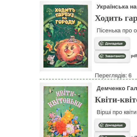
Українська на
Ходить гар
Пісенька про о
pdf
Переглядів: 6
Демченко Га
Квіти-кві
Вірші про квіт