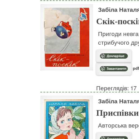
Забіла Натал
Скік-поскі
Пригоди невгам
стрибучого дру
pdf
Переглядів: 17
Забіла Натал
Приспівки
Авторська вер