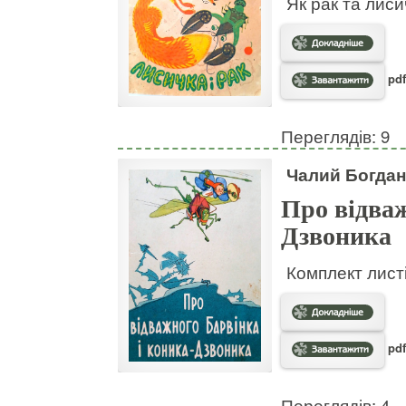
Як рак та лис
pdf
Переглядів: 9
Чалий Богдан
Про відваж
Дзвоника
Комплект листі
pdf
Переглядів: 4