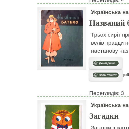
Українська н
Названий 
Трьох сиріт пр
велів правди н
настанову наз
pdf
Переглядів: 3
Українська н
Загадки
Загадки з кар