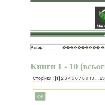
Автор:
���������� �
Книги 1 - 10 (всьо
Сторінки :
[1]
2
3
4
5
6
7
8
9
10
...
25