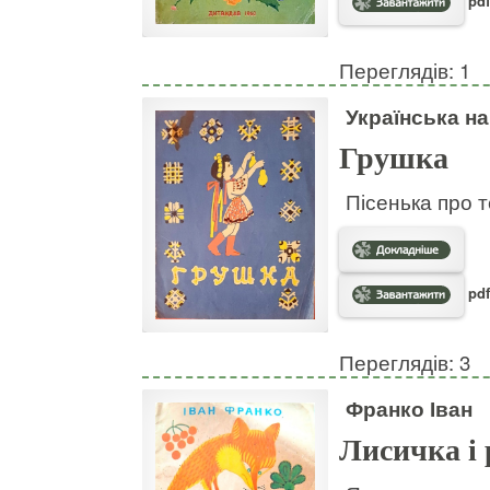
pdf
Переглядів: 1
Українська н
Грушка
Пісенька про т
pdf
Переглядів: 3
Франко Іван
Лисичка і 