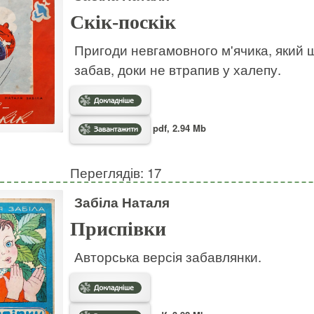
Скік-поскік
Пригоди невгамовного м'ячика, який ш
забав, доки не втрапив у халепу.
pdf, 2.94 Mb
Переглядів: 17
Забіла Наталя
Приспівки
Авторська версія забавлянки.