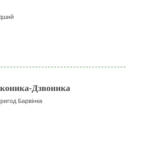
идший
 коника-Дзвоника
пригод Барвінка