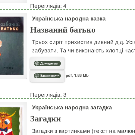
Переглядів: 4
Українська народна казка
Названий батько
Трьох сиріт прихистив дивний дід. Усі
забувати. Та чи виконають хлопці на
pdf, 1.83 Mb
Переглядів: 3
Українська народна загадка
Загадки
Загадки з картинками (текст на малю