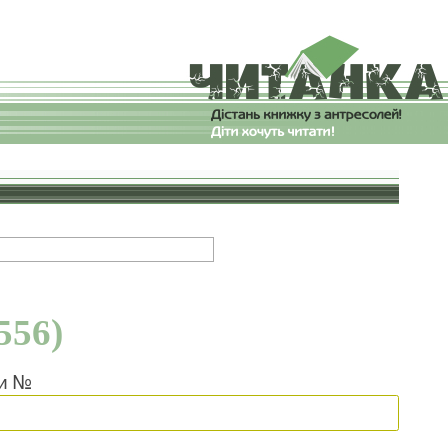
556)
ки №