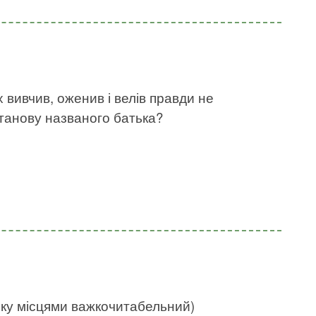
х вивчив, оженив і велів правди не
станову названого батька?
нку місцями важкочитабельний)