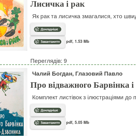
Лисичка і рак
Як рак та лисичка змагалися, хто шв
pdf, 1.53 Mb
Переглядів: 9
Чалий Богдан, Глазовий Павло
Про відважного Барвінка і
Комплект листівок з ілюстраціями до 
pdf, 5.05 Mb