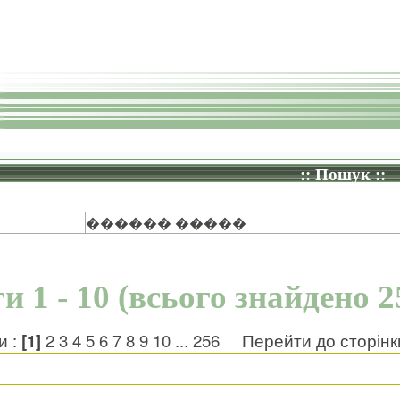
:: Пошук ::
������ �����
и 1 - 10 (всього знайдено 2
и :
[1]
2
3
4
5
6
7
8
9
10
...
256
Перейти до сторін