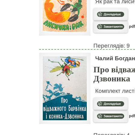
Як рак та лис
pdf
Переглядів: 9
Чалий Богдан
Про відваж
Дзвоника
Комплект листі
pdf
Переглядів: 4