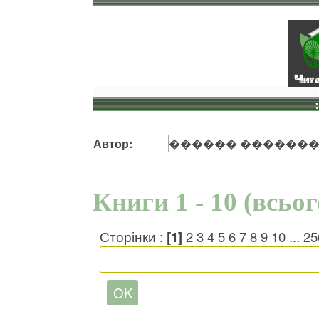
Автор:
������ ������
Книги 1 - 10 (всьо
Сторінки :
[1]
2
3
4
5
6
7
8
9
10
...
25