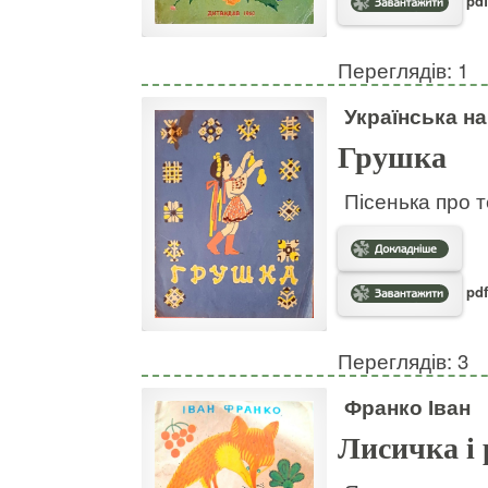
pdf
Переглядів: 1
Українська н
Грушка
Пісенька про т
pdf
Переглядів: 3
Франко Іван
Лисичка і 