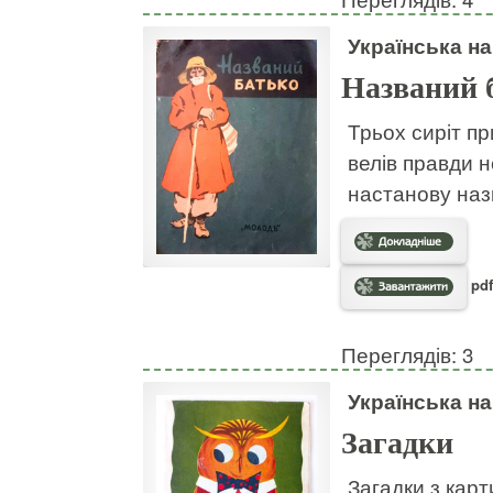
Українська н
Названий 
Трьох сиріт пр
велів правди н
настанову наз
pdf
Переглядів: 3
Українська н
Загадки
Загадки з кар