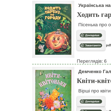
Українська на
Ходить гар
Пісенька про о
pdf
Переглядів: 6
Демченко Га
Квіти-кві
Вірші про квіт