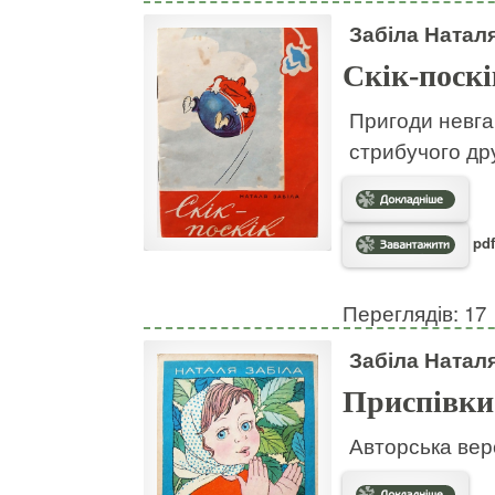
Забіла Натал
Скік-поскі
Пригоди невгам
стрибучого дру
pdf
Переглядів: 17
Забіла Натал
Приспівки
Авторська вер