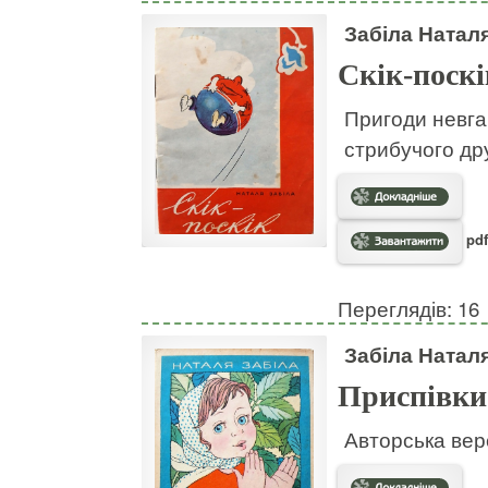
Забіла Натал
Скік-поскі
Пригоди невгам
стрибучого дру
pdf
Переглядів: 16
Забіла Натал
Приспівки
Авторська вер