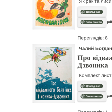
Як рак та лис
pdf
Переглядів: 8
Чалий Богдан
Про відваж
Дзвоника
Комплект листі
pdf
Переглядів: 4