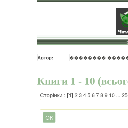
Автор:
�������� ����
Книги 1 - 10 (всьо
Сторінки :
[1]
2
3
4
5
6
7
8
9
10
...
25