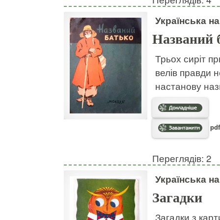
Українська н
Названий 
Трьох сиріт пр
велів правди н
настанову наз
pdf
Переглядів: 2
Українська н
Загадки
Загадки з кар