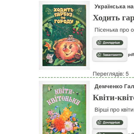
Українська на
Ходить гар
Пісенька про о
pdf
Переглядів: 5
Демченко Га
Квіти-кві
Вірші про квіт