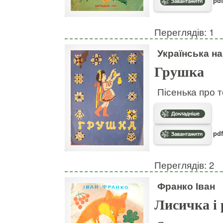
pdf
Переглядів: 1
Українська н
Грушка
Пісенька про т
pdf
Переглядів: 2
Франко Іван
Лисичка і 