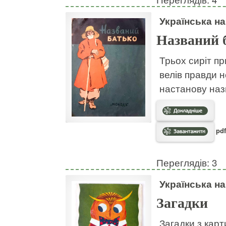
Українська н
Названий 
Трьох сиріт пр
велів правди н
настанову наз
pdf
Переглядів: 3
Українська н
Загадки
Загадки з кар