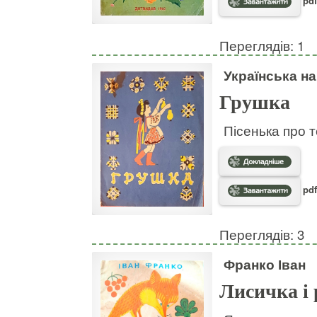
pdf
Переглядів: 1
Українська н
Грушка
Пісенька про т
pdf
Переглядів: 3
Франко Іван
Лисичка і 