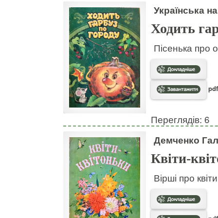
Українська на
Ходить гар
Пісенька про о
pdf
Переглядів: 6
Демченко Га
Квіти-кві
Вірші про квіт