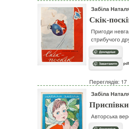
Забіла Натал
Скік-поскі
Пригоди невгам
стрибучого дру
pdf
Переглядів: 17
Забіла Натал
Приспівки
Авторська вер