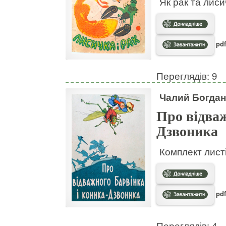
Як рак та лис
pdf
Переглядів: 9
Чалий Богдан
Про відваж
Дзвоника
Комплект листі
pdf
Переглядів: 4