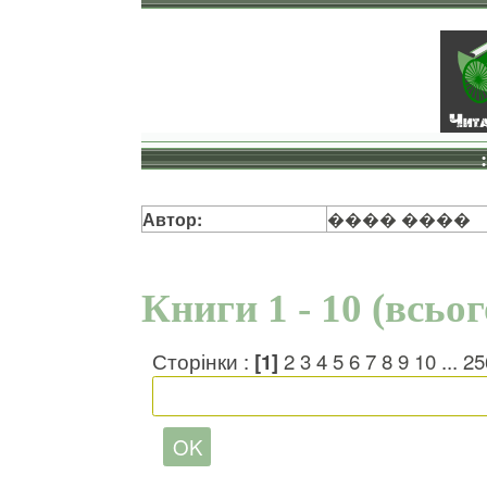
Автор:
���� ����
Книги 1 - 10 (всьо
Сторінки :
[1]
2
3
4
5
6
7
8
9
10
...
25