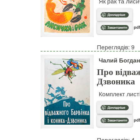
Як рак та лис
pdf
Переглядів: 9
Чалий Богдан
Про відваж
Дзвоника
Комплект листі
pdf
Переглядів: 4