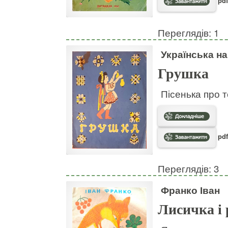
pdf
Переглядів: 1
Українська н
Грушка
Пісенька про т
pdf
Переглядів: 3
Франко Іван
Лисичка і 