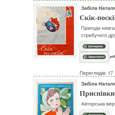
Забіла Натал
Скік-поскі
Пригоди невгам
стрибучого дру
pdf
Переглядів: 17
Забіла Натал
Приспівки
Авторська вер