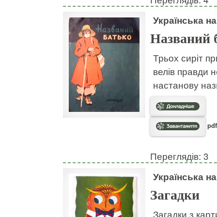
Українська н
Названий 
Трьох сиріт пр
велів правди н
настанову наз
pdf
Переглядів: 3
Українська н
Загадки
Загадки з кар