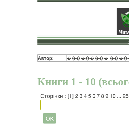
Автор:
��������� ����
Книги 1 - 10 (всьо
Сторінки :
[1]
2
3
4
5
6
7
8
9
10
...
25