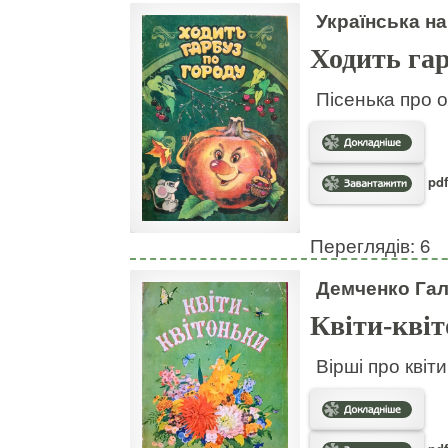
Українська на
Ходить гар
Пісенька про о
pdf
Переглядів: 6
Демченко Га
Квіти-кві
Вірші про квіт