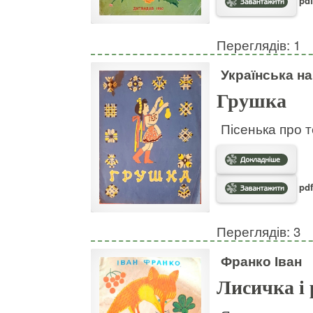
pdf
Переглядів: 1
Українська н
Грушка
Пісенька про т
pdf
Переглядів: 3
Франко Іван
Лисичка і 