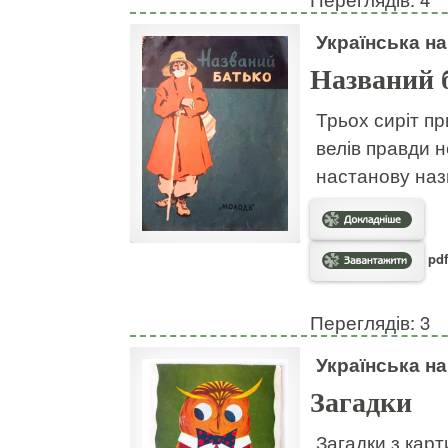
Українська н
Названий 
Трьох сиріт пр
велів правди н
настанову наз
pdf
Переглядів: 3
Українська н
Загадки
Загадки з кар