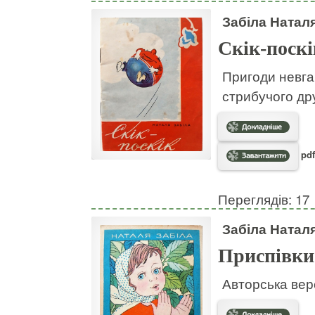
Забіла Натал
Скік-поскі
Пригоди невгам
стрибучого дру
pdf
Переглядів: 17
Забіла Натал
Приспівки
Авторська вер