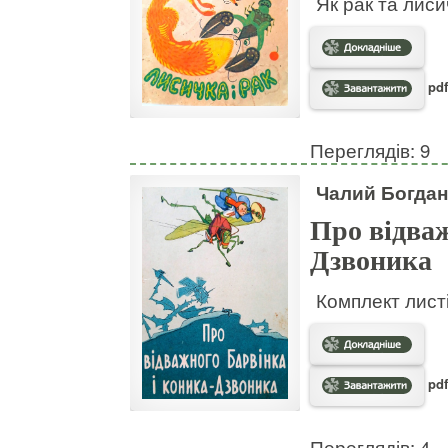
Як рак та лис
pdf
Переглядів: 9
Чалий Богдан
Про відваж
Дзвоника
Комплект листі
pdf
Переглядів: 4