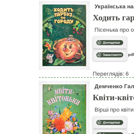
Українська на
Ходить гар
Пісенька про о
pdf
Переглядів: 6
Демченко Га
Квіти-кві
Вірші про квіт