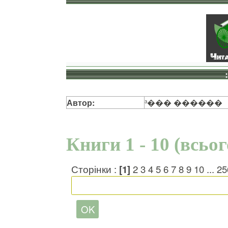
Автор:
³��� ������
Книги 1 - 10 (всьо
Сторінки :
[1]
2
3
4
5
6
7
8
9
10
...
25