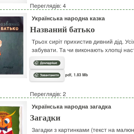
Переглядів: 4
Українська народна казка
Названий батько
Трьох сиріт прихистив дивний дід. Усі
забувати. Та чи виконають хлопці на
pdf, 1.83 Mb
Переглядів: 2
Українська народна загадка
Загадки
Загадки з картинками (текст на малю