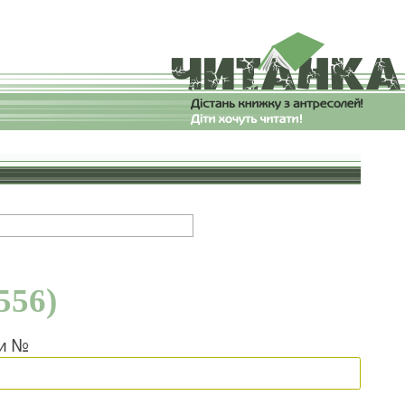
556)
ки №