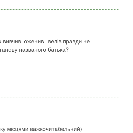
х вивчив, оженив і велів правди не
станову названого батька?
нку місцями важкочитабельний)