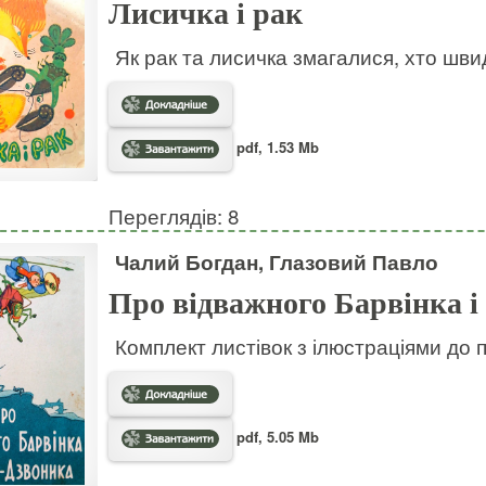
Лисичка і рак
Як рак та лисичка змагалися, хто шв
pdf, 1.53 Mb
Переглядів: 8
Чалий Богдан, Глазовий Павло
Про відважного Барвінка і
Комплект листівок з ілюстраціями до 
pdf, 5.05 Mb