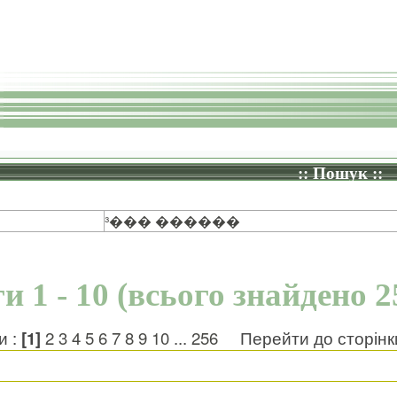
:: Пошук ::
³��� ������
и 1 - 10 (всього знайдено 2
и :
[1]
2
3
4
5
6
7
8
9
10
...
256
Перейти до сторін