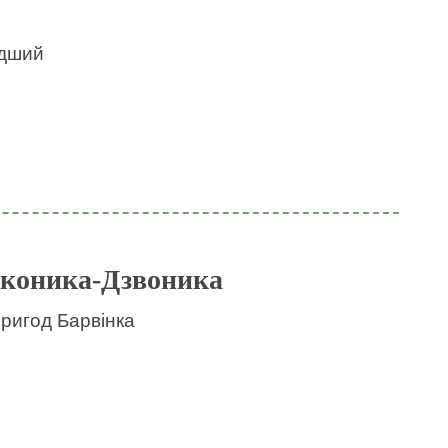
идший
 коника-Дзвоника
пригод Барвінка