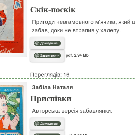
Скік-поскік
Пригоди невгамовного м'ячика, який ш
забав, доки не втрапив у халепу.
pdf, 2.94 Mb
Переглядів: 16
Забіла Наталя
Приспівки
Авторська версія забавлянки.