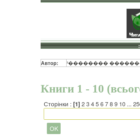
Автор:
³�������� ������
Книги 1 - 10 (всьо
Сторінки :
[1]
2
3
4
5
6
7
8
9
10
...
25