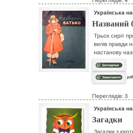
Українська н
Названий 
Трьох сиріт пр
велів правди н
настанову наз
pdf
Переглядів: 3
Українська н
Загадки
Загадки з кар