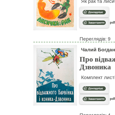
Як рак та лис
pdf
Переглядів: 9
Чалий Богдан
Про відваж
Дзвоника
Комплект листі
pdf
Переглядів: 4