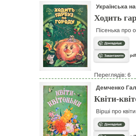
Українська на
Ходить гар
Пісенька про о
pdf
Переглядів: 6
Демченко Га
Квіти-кві
Вірші про квіт