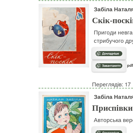
Забіла Натал
Скік-поскі
Пригоди невгам
стрибучого дру
pdf
Переглядів: 17
Забіла Натал
Приспівки
Авторська вер