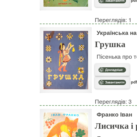
pdf
Переглядів: 1
Українська н
Грушка
Пісенька про т
pdf
Переглядів: 3
Франко Іван
Лисичка і 