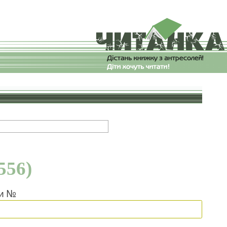
556)
ки №