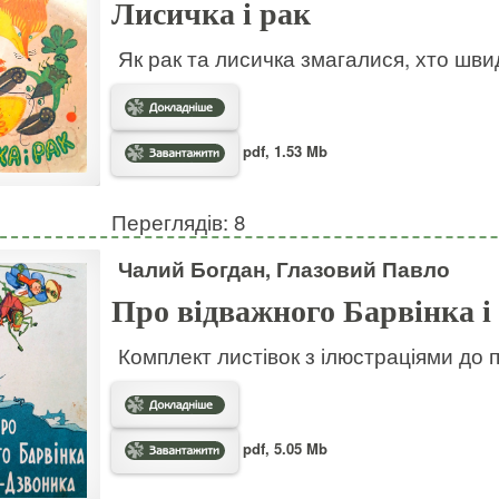
Лисичка і рак
Як рак та лисичка змагалися, хто шв
pdf, 1.53 Mb
Переглядів: 8
Чалий Богдан, Глазовий Павло
Про відважного Барвінка і
Комплект листівок з ілюстраціями до 
pdf, 5.05 Mb