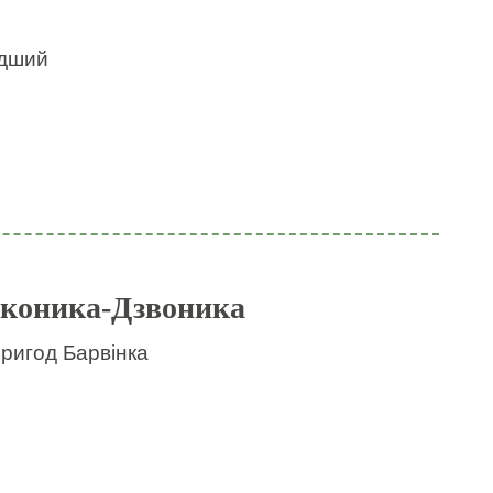
идший
 коника-Дзвоника
пригод Барвінка