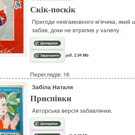
Скік-поскік
Пригоди невгамовного м'ячика, який ш
забав, доки не втрапив у халепу.
pdf, 2.94 Mb
Переглядів: 16
Забіла Наталя
Приспівки
Авторська версія забавлянки.