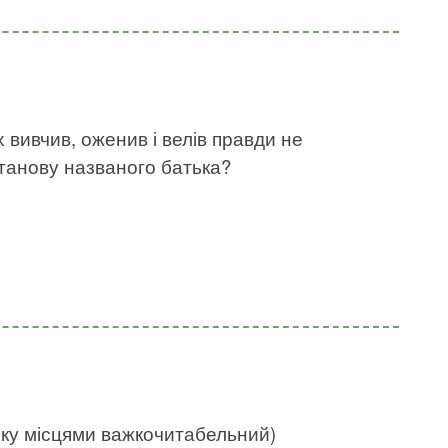
х вивчив, оженив і велів правди не
станову названого батька?
нку місцями важкочитабельний)