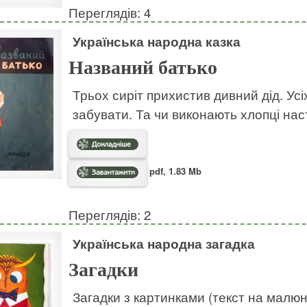
Переглядів: 4
Українська народна казка
Названий батько
Трьох сиріт прихистив дивний дід. Усі
забувати. Та чи виконають хлопці на
pdf, 1.83 Mb
Переглядів: 2
Українська народна загадка
Загадки
Загадки з картинками (текст на малю