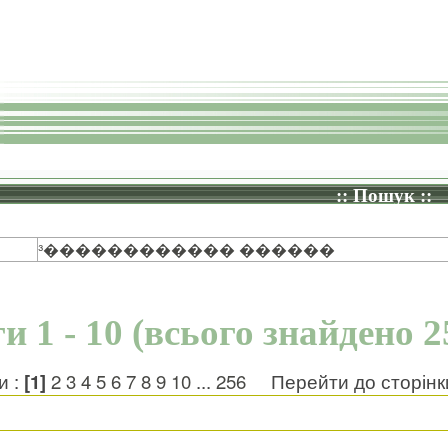
:: Пошук ::
³������������ ������
и 1 - 10 (всього знайдено 2
и :
[1]
2
3
4
5
6
7
8
9
10
...
256
Перейти до сторін