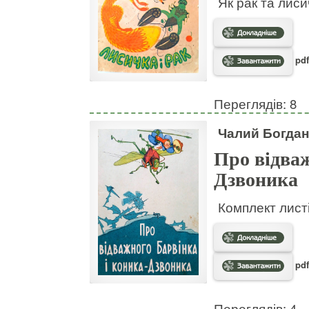
Як рак та лис
pdf
Переглядів: 8
Чалий Богдан
Про відваж
Дзвоника
Комплект листі
pdf
Переглядів: 4