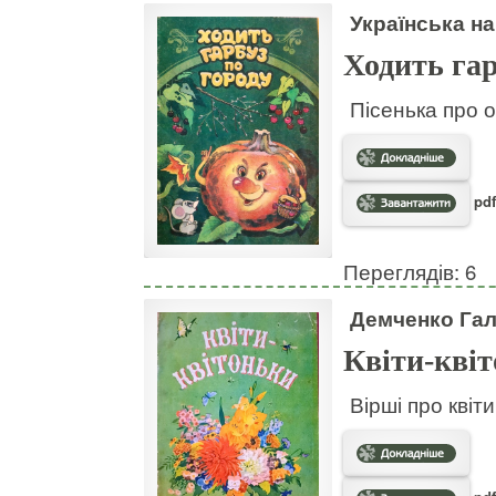
Українська на
Ходить гар
Пісенька про о
pdf
Переглядів: 6
Демченко Га
Квіти-кві
Вірші про квіт