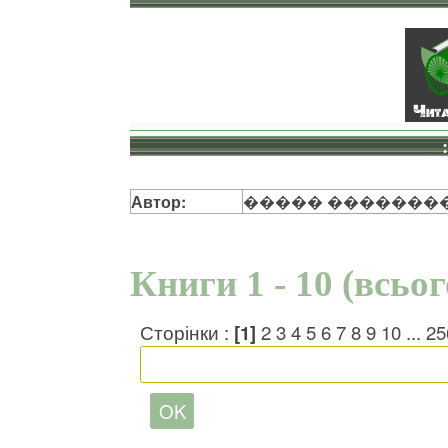
Автор:
����� �������
Книги 1 - 10 (всьо
Сторінки :
[1]
2
3
4
5
6
7
8
9
10
...
25