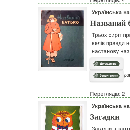
Українська н
Названий 
Трьох сиріт пр
велів правди н
настанову наз
pdf
Переглядів: 2
Українська н
Загадки
Загадки з кар