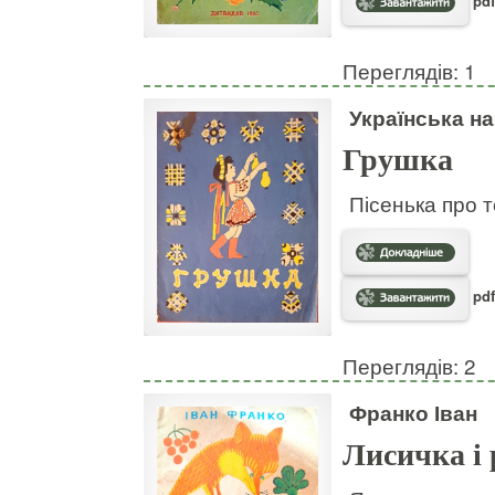
pdf
Переглядів: 1
Українська н
Грушка
Пісенька про т
pdf
Переглядів: 2
Франко Іван
Лисичка і 