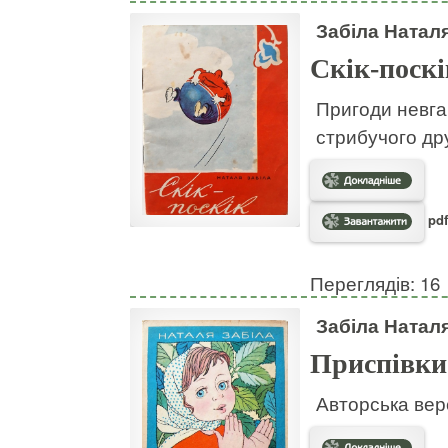
Забіла Натал
Скік-поскі
Пригоди невгам
стрибучого дру
pdf
Переглядів: 16
Забіла Натал
Приспівки
Авторська вер