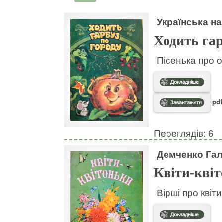
Українська на
Ходить гар
Пісенька про о
pdf
Переглядів: 6
Демченко Га
Квіти-кві
Вірші про квіт