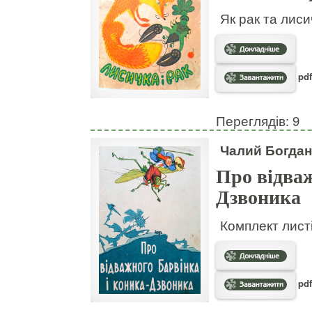
Як рак та лис
pdf
Переглядів: 9
Чалий Богдан
Про відваж
Дзвоника
Комплект листі
pdf