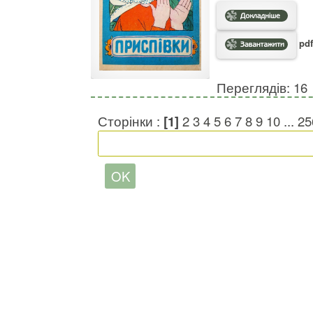
pdf
Переглядів: 16
Сторінки :
[1]
2
3
4
5
6
7
8
9
10
...
25