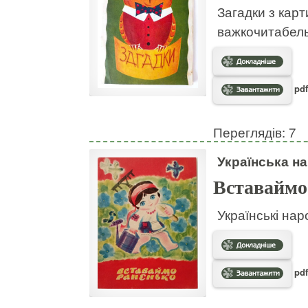
Загадки з кар
важкочитабел
pdf
Переглядів: 7
Українська на
Вставаймо
Українські нар
pdf