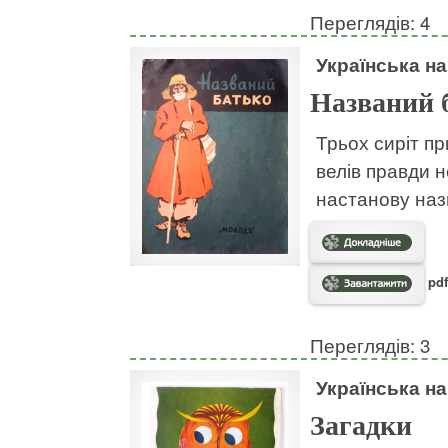
Переглядів: 4
Українська н
Названий 
Трьох сиріт пр
велів правди н
настанову наз
pdf
Переглядів: 3
Українська н
Загадки