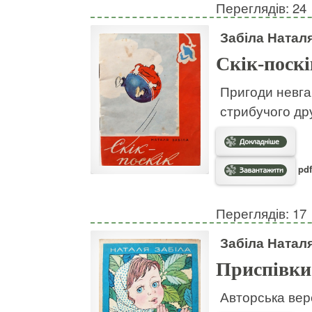
Переглядів: 24
Забіла Натал
Скік-поскі
Пригоди невгам
стрибучого дру
pdf
Переглядів: 17
Забіла Натал
Приспівки
Авторська вер