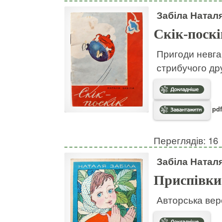
Забіла Натал
Скік-поскі
Пригоди невгам
стрибучого дру
pdf
Переглядів: 16
Забіла Натал
Приспівки
Авторська вер