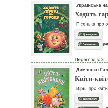
Українська на
Ходить гар
Пісенька про о
pdf
Переглядів: 3
Демченко Га
Квіти-кві
Вірші про квіт