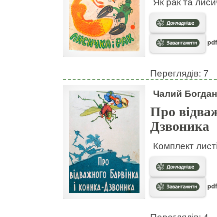
Як рак та лис
pdf
Переглядів: 7
Чалий Богдан
Про відваж
Дзвоника
Комплект листі
pdf
Переглядів: 4