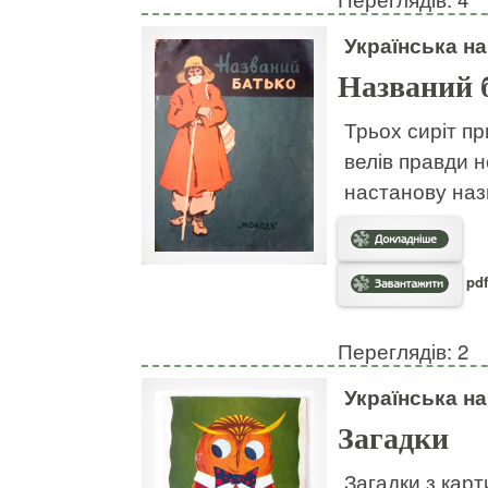
Українська н
Названий 
Трьох сиріт пр
велів правди н
настанову наз
pdf
Переглядів: 2
Українська н
Загадки
Загадки з кар