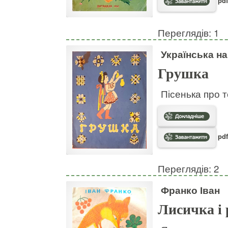
pdf
Переглядів: 1
Українська н
Грушка
Пісенька про т
pdf
Переглядів: 2
Франко Іван
Лисичка і 