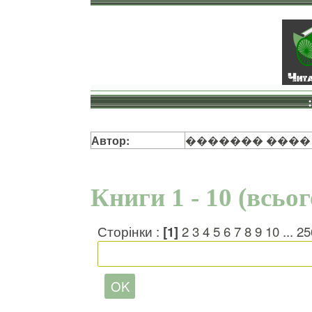
Автор:
������� ����
Книги 1 - 10 (всьо
Сторінки :
[1]
2
3
4
5
6
7
8
9
10
...
25