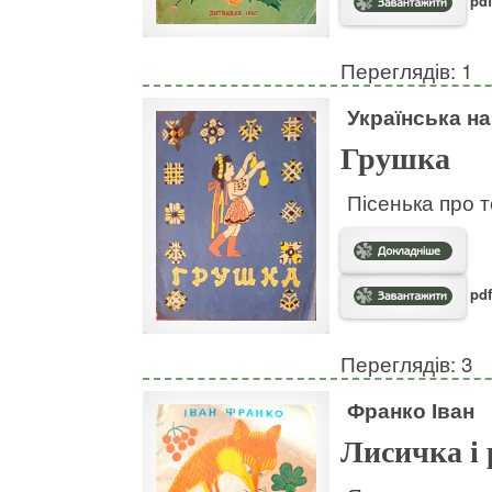
pdf
Переглядів: 1
Українська н
Грушка
Пісенька про т
pdf
Переглядів: 3
Франко Іван
Лисичка і 