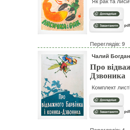
Як рак та лис
pdf
Переглядів: 9
Чалий Богдан
Про відваж
Дзвоника
Комплект листі
pdf
Переглядів: 4