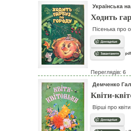
Українська на
Ходить гар
Пісенька про о
pdf
Переглядів: 6
Демченко Га
Квіти-кві
Вірші про квіт