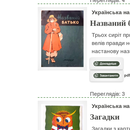
Українська н
Названий 
Трьох сиріт пр
велів правди н
настанову наз
pdf
Переглядів: 3
Українська н
Загадки
Загадки з кар