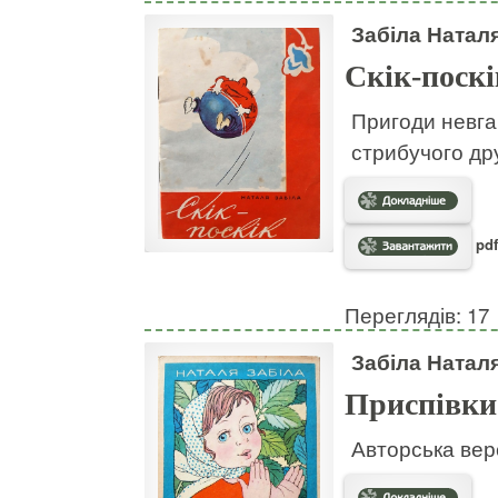
Забіла Натал
Скік-поскі
Пригоди невгам
стрибучого дру
pdf
Переглядів: 17
Забіла Натал
Приспівки
Авторська вер