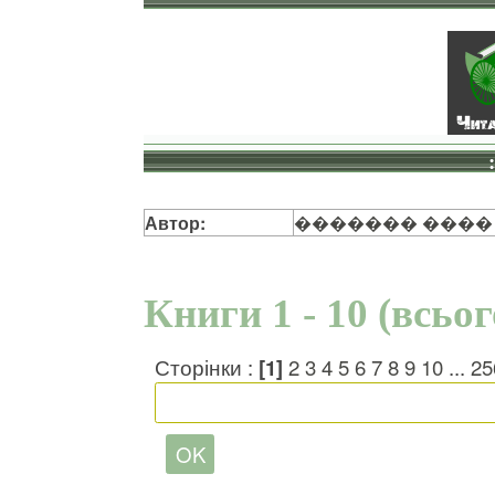
Автор:
������� ����
Книги 1 - 10 (всьо
Сторінки :
[1]
2
3
4
5
6
7
8
9
10
...
25