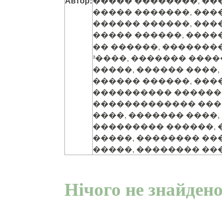
Автор:
����� ��������, ��
����� �������, ���
������ ������, ���
����� ������, ����
�� ������, �������
³����, ������� ����
�����, ������ ����,
������ ������, ���
���������� ������
������������� ���
����, ������� ����,
��������� ������,
�����, �������� ��
�����, �������� �
Нічого не знайден