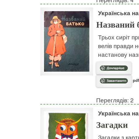
Українська н
Названий 
Трьох сиріт пр
велів правди н
настанову наз
pdf
Переглядів: 2
Українська н
Загадки
Загадки з кар