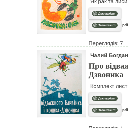
Як рак та лис
pdf
Переглядів: 7
Чалий Богдан
Про відваж
Дзвоника
Комплект листі
pdf
Переглядів: 4