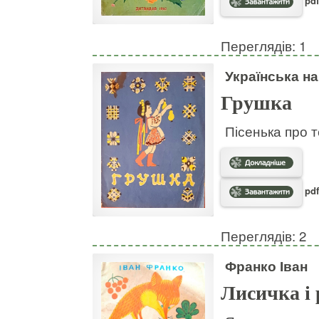
pdf
Переглядів: 1
Українська н
Грушка
Пісенька про т
pdf
Переглядів: 2
Франко Іван
Лисичка і 