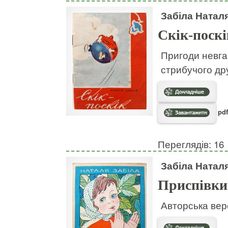
Забіла Натал
Скік-поскі
Пригоди невгам
стрибучого дру
pdf
Переглядів: 16
Забіла Натал
Приспівки
Авторська вер