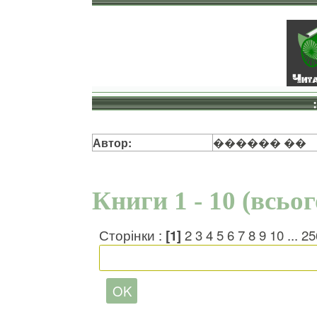
Автор:
������ ��
Книги 1 - 10 (всьо
Сторінки :
[1]
2
3
4
5
6
7
8
9
10
...
25