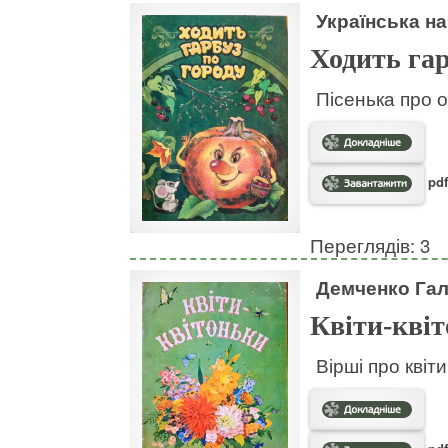
Українська на
Ходить гар
Пісенька про о
pdf
Переглядів: 3
Демченко Га
Квіти-кві
Вірші про квіт