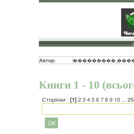
Автор:
��������� ̳���
Книги 1 - 10 (всьо
Сторінки :
[1]
2
3
4
5
6
7
8
9
10
...
25