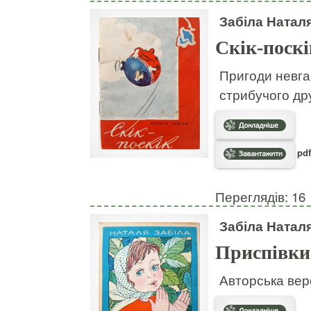
Забіла Натал
Скік-поскі
Пригоди невгам
стрибучого дру
pdf
Переглядів: 16
Забіла Натал
Приспівки
Авторська вер