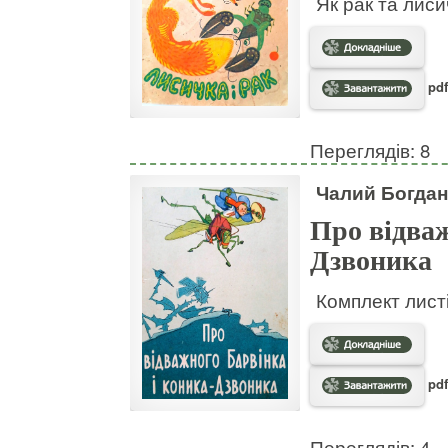
Як рак та лис
pdf
Переглядів: 8
Чалий Богдан
Про відваж
Дзвоника
Комплект листі
pdf
Переглядів: 4