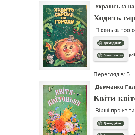
Українська на
Ходить гар
Пісенька про о
pdf
Переглядів: 5
Демченко Га
Квіти-кві
Вірші про квіт