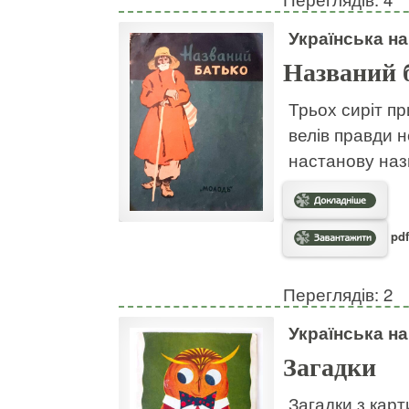
Українська н
Названий 
Трьох сиріт пр
велів правди н
настанову наз
pdf
Переглядів: 2
Українська н
Загадки
Загадки з кар