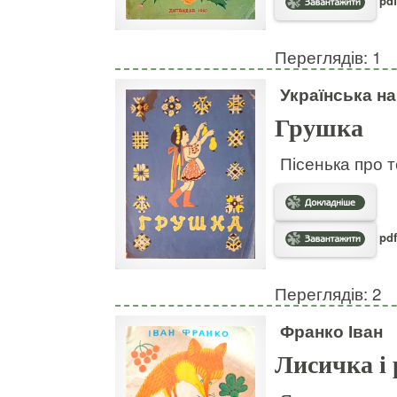
pdf
Переглядів: 1
Українська н
Грушка
Пісенька про т
pdf
Переглядів: 2
Франко Іван
Лисичка і 