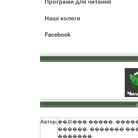
Програми для читання
Наші колеги
Facebook
Автор:
��䳺��� �����, ����
������, ������� ��
�������