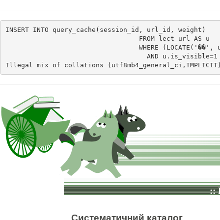
INSERT INTO query_cache(session_id, url_id, weight)    
                                  FROM lect_url AS u

                                  WHERE (LOCATE('��', u
                                    AND u.is_visible=1
Illegal mix of collations (utf8mb4_general_ci,IMPLICIT
::
Систематичний каталог