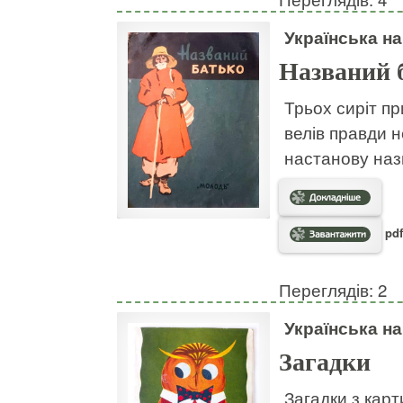
Українська н
Названий 
Трьох сиріт пр
велів правди н
настанову наз
pdf
Переглядів: 2
Українська н
Загадки
Загадки з кар