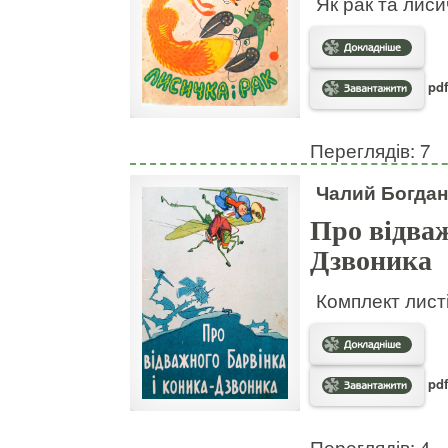
Як рак та лис
pdf
Переглядів: 7
Чалий Богдан
Про відваж
Дзвоника
Комплект листі
pdf
Переглядів: 4