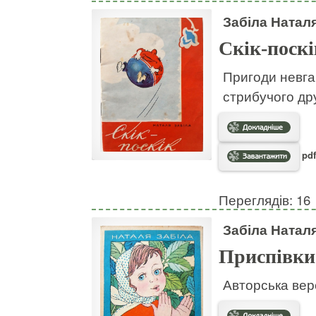
Забіла Натал
Скік-поскі
Пригоди невгам
стрибучого дру
pdf
Переглядів: 16
Забіла Натал
Приспівки
Авторська вер