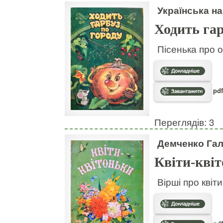
Українська на
Ходить гар
Пісенька про о
pdf
Переглядів: 3
Демченко Га
Квіти-кві
Вірші про квіт