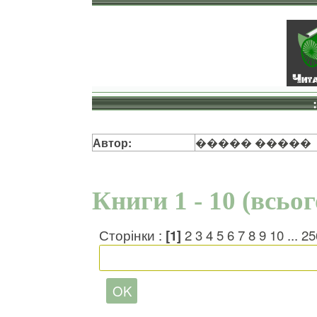
Автор:
����� �����
Книги 1 - 10 (всьо
Сторінки :
[1]
2
3
4
5
6
7
8
9
10
...
25