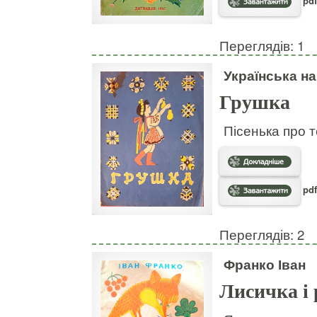
pdf
Переглядів: 1
Українська н
Грушка
Пісенька про т
pdf
Переглядів: 2
Франко Іван
Лисичка і 