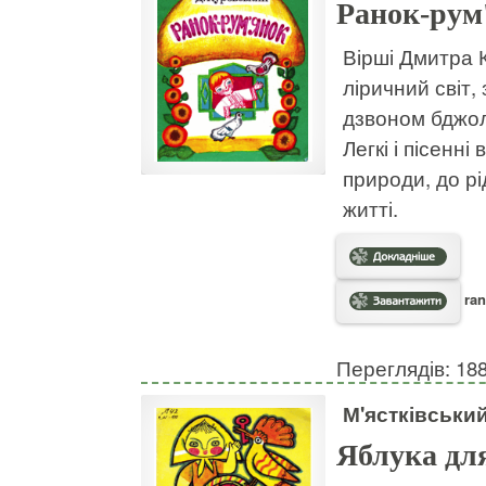
Ранок-рум
Вірші Дмитра 
ліричний світ,
дзвоном бджол
Легкі і пісенн
природи, до рі
житті.
ran
Переглядів: 18
М'ястківськи
Яблука дл