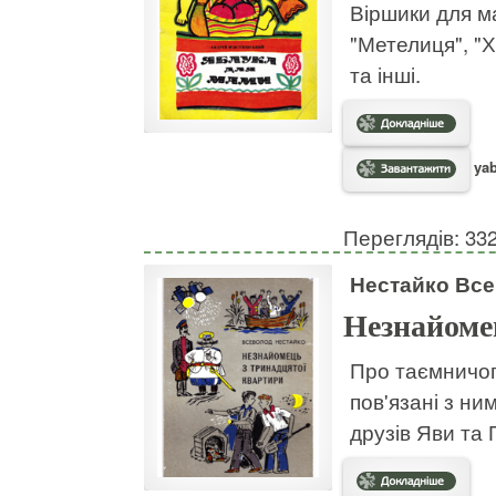
Віршики для ма
"Метелиця", "Х
та інші.
yab
Переглядів: 33
Нестайко Вс
Незнайоме
Про таємничог
пов'язані з н
друзів Яви та 