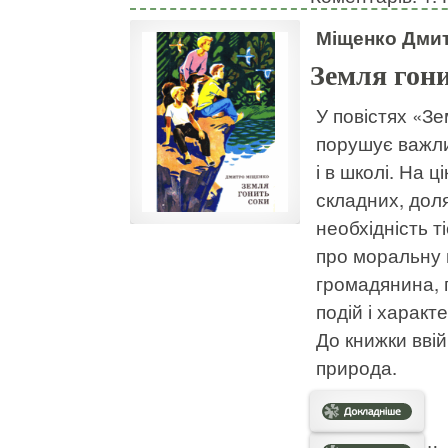
Міщенко Дми
Земля гон
У повістях «З
порушує важли
і в школі. На ц
складних, дол
необхідність т
про моральну 
громадянина, 
подій і характ
До книжки ввій
природа.