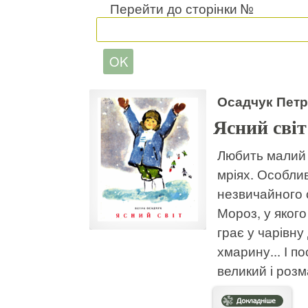
Перейти до сторінки №
Осадчук Пет
Ясний світ
Любить малий Р
мріях. Особлив
незвичайного с
Мороз, у якого
грає у чарівну
хмарину... І 
великий і розм