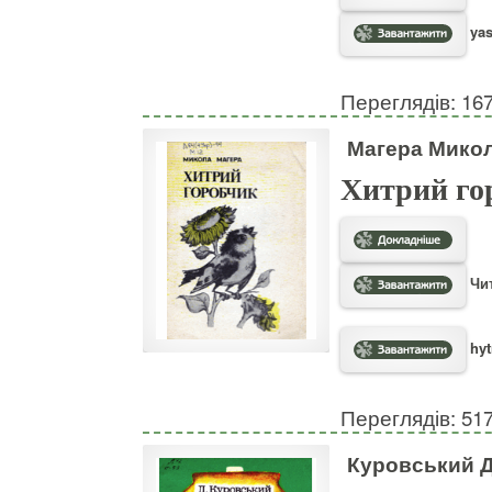
yas
Переглядів: 16
Магера Мико
Хитрий го
Чит
hyt
Переглядів: 51
Куровський 