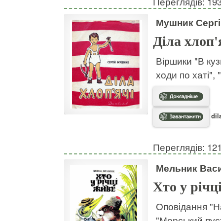
Переглядів: 19
Мушник Сергі
Діла хлоп'
Віршики "В кузн
ходи по хаті", 
dil
Переглядів: 12
Мельник Вас
Хто у річц
Оповідання "Н
"Морський пуст