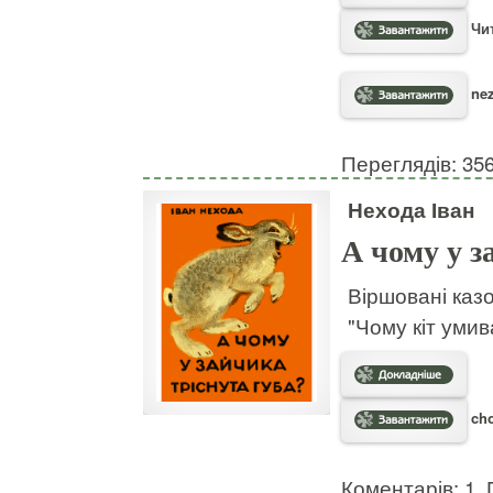
Чит
nez
Переглядів: 35
Нехода Іван
А чому у з
Віршовані казо
"Чому кіт умив
cho
Коментарів: 1. 