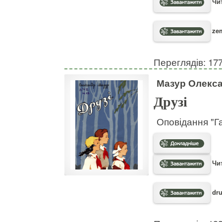
Чит
zem
Переглядів: 17
Мазур Олекс
Друзі
Оповідання "Га
Чит
dru