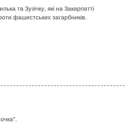
лька та Зузічку, які на Закарпатті
роти фашистських загарбників.
очка".