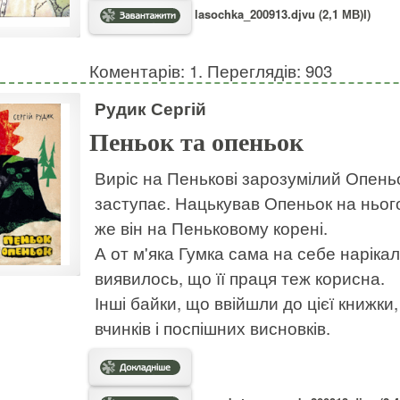
lasochka_200913.djvu (2,1 МВ)І)
Коментарів: 1. Переглядів: 903
Рудик Сергій
Пеньок та опеньок
Виріс на Пенькові зарозумілий Опень
заступає. Нацькував Опеньок на нього
же він на Пеньковому корені.
А от м'яка Гумка сама на себе нарікал
виявилось, що її праця теж корисна.
Інші байки, що ввійшли до цієї книжки
вчинків і поспішних висновків.