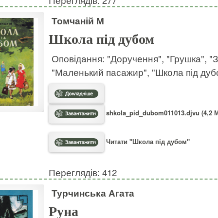
Томчаній М
Школа під дубом
Оповідання: "Доручення", "Грушка", "Зн
"Маленький пасажир", "Школа під дуб
shkola_pid_dubom011013.djvu (4,2 
Читати "Школа під дубом"
Переглядів: 412
Турчинська Агата
Руна