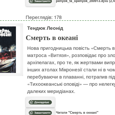
penyok_ta_openyok_200913.djvu (2,4
Переглядів: 178
Тендюк Леонід
Смерть в океані
Нова пригодницька повість «Смерть в
матроса «Витязя», розповідає про зло
архіпелагах, про те, як жертвами випр
інших атолах Мікронезії стали ні в чому
перебуваючи в плаванні, потрапив під
«Тихоокеанські оповіді» — про нелегк
далеких меридіанах.
Читати "Смерть в океані"