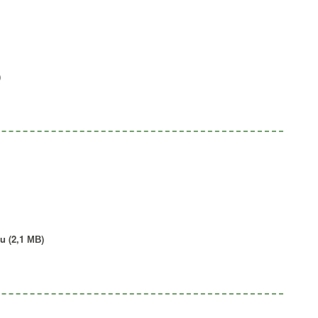
)
 (2,1 МВ)