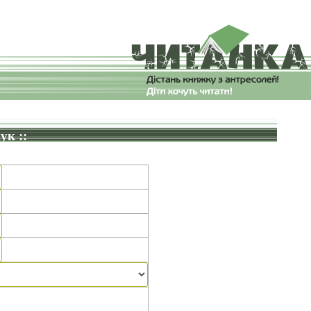
ук ::