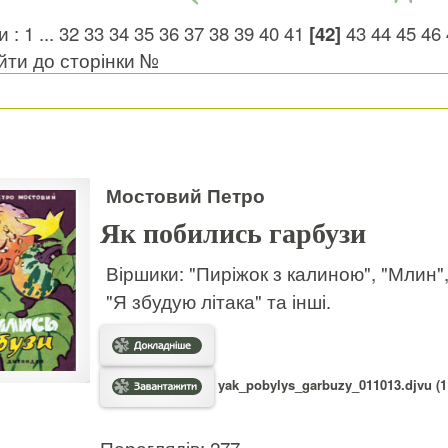
и :
1
...
32
33
34
35
36
37
38
39
40
41
[42]
43
44
45
46
ти до сторінки №
Мостовий Петро
Як побились гарбузи
Віршики: "Пиріжок з калиною", "Млин",
"Я збудую літака" та інші.
yak_pobylys_garbuzy_011013.djvu (1
Переглядів: 277