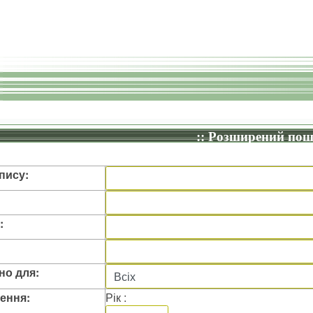
:: Розширений пош
пису:
:
но для:
ення:
Рік :