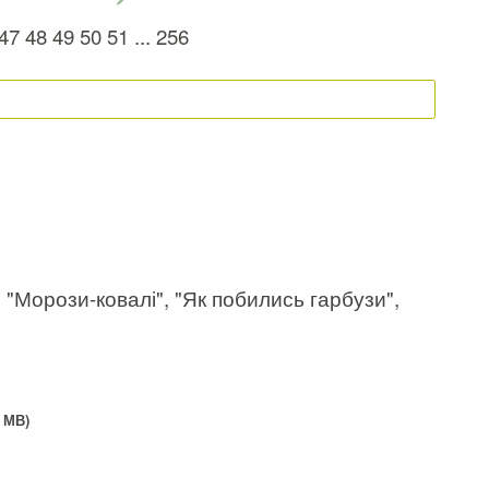
47
48
49
50
51
...
256
 "Морози-ковалі", "Як побились гарбузи",
 МВ)