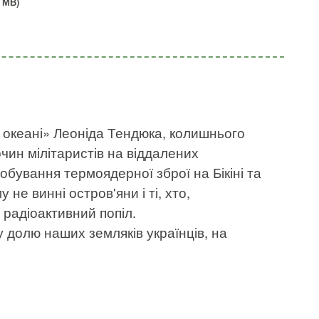
 МВ)
 океані» Леоніда Тендюка, колишнього
чин мілітаристів на віддалених
обування термоядерної зброї на Бікіні та
 не винні остров'яни і ті, хто,
 радіоактивний попіл.
у долю наших земляків українців, на