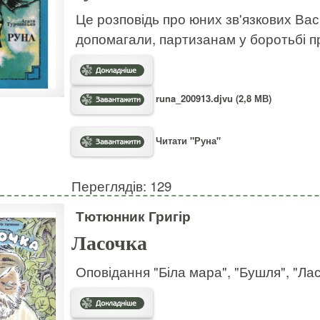
Це розповідь про юних зв'язкових Васи
допомагали, партизанам у боротьбі п
runa_200913.djvu (2,8 МВ)
Читати "Руна"
Переглядів: 129
Тютюнник Григір
Ласочка
Оповідання "Біла мара", "Бушля", "Лас