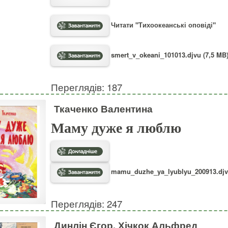
Читати "Тихоокеанські оповіді"
smert_v_okeani_101013.djvu (7,5 MB
Переглядів: 187
Ткаченко Валентина
Маму дуже я люблю
mamu_duzhe_ya_lyublyu_200913.djvu
Переглядів: 247
Динлін Єгор, Хічкок Альфред