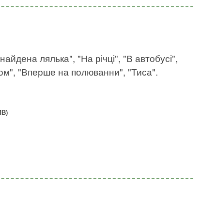
айдена лялька", "На річці", "В автобусі",
ом", "Вперше на полюванни", "Тиса".
МВ)