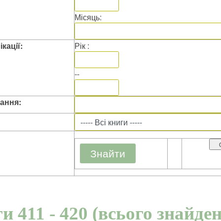
Місяць:
кації:
Рік :
--
ання:
и 411 - 420 (всього знайден