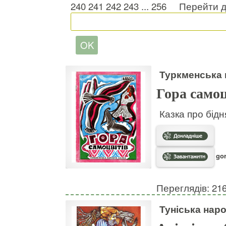
240
241
242
243
...
256
Перейти д
Туркменська 
Гора самоц
Казка про бідня
gor
Переглядів: 21
Туніська наро