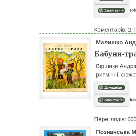
rob
Коментарів: 2. 
Малишко Анд
Бабуня-тр
Віршики Андрі
ритмічні, сюже
bab
Переглядів: 60
Познанська М