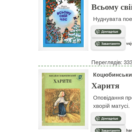
Всьому сві
Нуднувата пое
vsj
Переглядів: 33
Коцюбинськи
Харитя
Оповідання пр
хворій матусі.
har