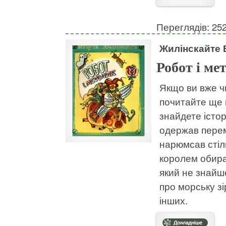
Переглядів: 25
Жилінскайте 
Робот і ме
Якщо ви вже ч
почитайте ще й
знайдете істор
одержав перем
нарюмсав стіль
королем обира
який не знайшо
про морську зі
інших.