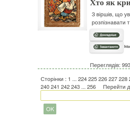
Хто як кр
З віршів, що ув
розпізнавати т
hto
Переглядів: 99
Сторінки :
1
...
224
225
226
227
228
240
241
242
243
...
256
Перейти д