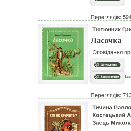
Переглядів: 59
Тютюнник Гри
Ласочка
Оповідання пр
las
Переглядів: 71
Тичина Павло
Костецький А
Заєць Микол