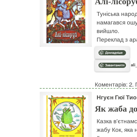
Алі-лісору
Туніська наро
намагався ошук
вийшло.
Переклад з ар
ali
Коментарів: 2. 
Нгуєн Гюї Тио
Як жаба д
Казка в'єтнамс
жабу Кок, яка 