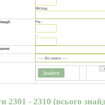
Місяць:
кації:
Рік :
--
ання:
и 2301 - 2310 (всього знай