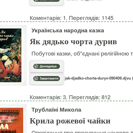
Коментарів: 1. Переглядів: 1145
Українська народна казка
Як дядько чорта дурив
Побутові казки, об"єднані релігійною
jak-djadko-chorta-duryv-090409.djvu 
Коментарів: 3. Переглядів: 812
Трублаїні Микола
Крила рожевої чайки
Оповідання про просування науково-т