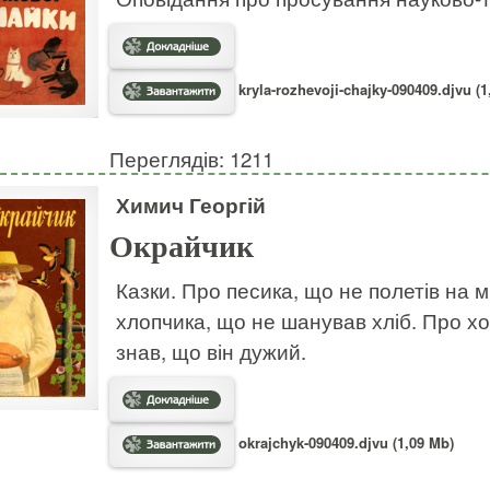
kryla-rozhevoji-chajky-090409.djvu (1
Переглядів: 1211
Химич Георгій
Окрайчик
Казки. Про песика, що не полетів на м
хлопчика, що не шанував хліб. Про хо
знав, що він дужий.
okrajchyk-090409.djvu (1,09 Mb)