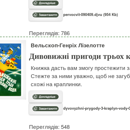
pervocvit-090409.djvu (954 Kb)
Переглядів: 786
Вельскоп-Генріх Лізелотте
Дивовижні пригоди трьох 
Книжка дасть вам змогу простежити з
Стежте за ними уважно, щоб не загуб
схожі на краплинки.
dyvovyzhni-prygody-3-kraplyn-vody-0
Переглядів: 548