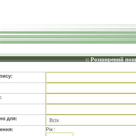
:: Розширений пош
пису:
:
но для:
ення:
Рік :