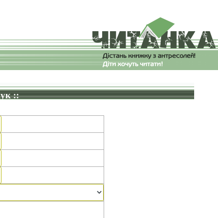
ук ::