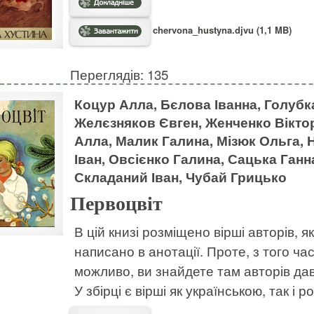
chervona_hustyna.djvu (1,1 MB)
Переглядів: 135
Коцур Алла, Бєлова Іванна, Голубк
Желєзняков Євген, Женченко Вікто
Алла, Малик Галина, Мізюк Ольга, 
Іван, Овсієнко Галина, Сацька Ганн
Складаний Іван, Чубай Грицько
Первоцвіт
В цій книзі розміщено вірші авторів, як
написано в анотації. Проте, з того ча
можливо, ви знайдете там авторів да
У збірці є вірші як українською, так і 