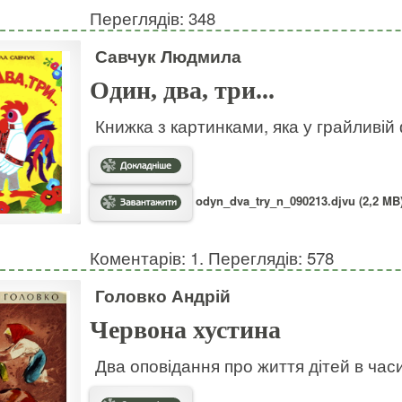
Переглядів: 348
Савчук Людмила
Один, два, три...
Книжка з картинками, яка у грайливій
odyn_dva_try_n_090213.djvu (2,2 MB
Коментарів: 1. Переглядів: 578
Головко Андрій
Червона хустина
Два оповідання про життя дітей в часи