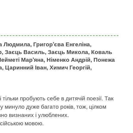
а Людмила, Григор'єва Енгеліна,
р, Заєць Василь, Заєць Микола, Коваль
Нейметі Мар'яна, Німенко Андрій, Понежа
а, Царинний Іван, Химич Георгій,
і тільки пробують себе в дитячій поезії. Так
су минуло дуже багато років, тож, цілком
вно визнаних і улюблених.
російською мовою.