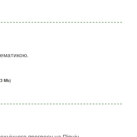
 тематикою.
(3 Mb)
ехнічного прогресу на Північ