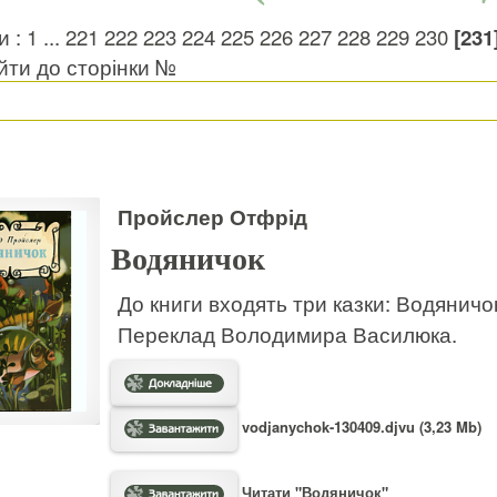
и :
1
...
221
222
223
224
225
226
227
228
229
230
[231
ти до сторінки №
Пройслер Отфрід
Водяничок
До книги входять три казки: Водяничо
Переклад Володимира Василюка.
vodjanychok-130409.djvu (3,23 Mb)
Читати "Водяничок"