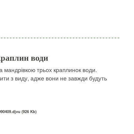
краплин води
а мандрівкою трьох краплинок води.
ити з виду, адже вони не завжди будуть
90409.djvu (926 Kb)