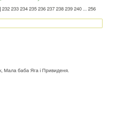
]
232
233
234
235
236
237
238
239
240
...
256
к, Мала баба Яга і Привиденя.