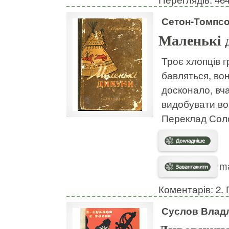
Сетон-Томпсо
Маленькі 
Троє хлопців г
бавляться, вон
досконало, вча
видобувати вог
Переклад Сол
ma
Коментарів: 2. 
Суслов Владл