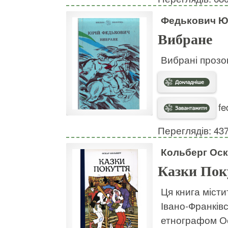
Федькович Ю
Вибране
Вибрані прозов
fe
Переглядів: 43
Кольберг Оск
Казки Пок
Ця книга містит
Івано-Франківс
етнографом О