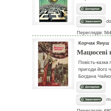
do
Переглядів: 56
Корчак Януш
Мацюсеві 
Повість-казка 
пригоди його 
Богдана Чайко
ma
Переглядів: 68