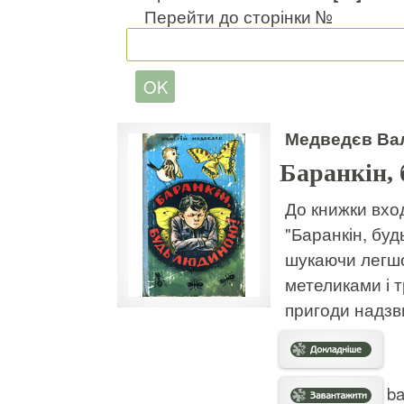
Перейти до сторінки №
Медведєв Ва
Баранкін,
До книжки вход
"Баранкін, буд
шукаючи легшо
метеликами і т
пригоди надзв
ba