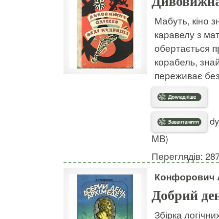
Дивовижна
Мабуть, кіно 
каравелу з мат
обертається п
корабель, зна
переживає без
dy
MB)
Переглядів: 28
Конфорович А
Добрий ден
Збірка логічни