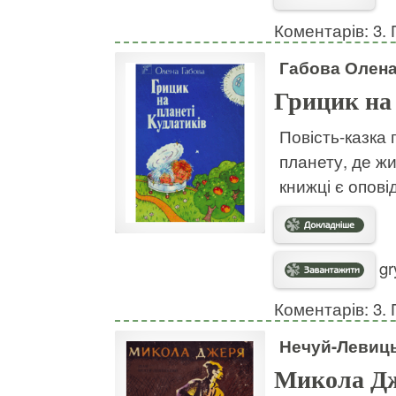
Коментарів: 3. 
Габова Олен
Грицик на 
Повість-казка 
планету, де жи
книжці є опові
gr
Коментарів: 3. 
Нечуй-Левиць
Микола Д