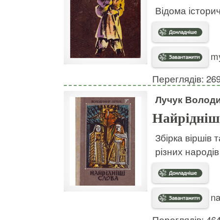
Відома історич
my
Переглядів: 26
Лучук Волод
Найрідніш
Збірка віршів 
різних народів 
na
Переглядів: 46