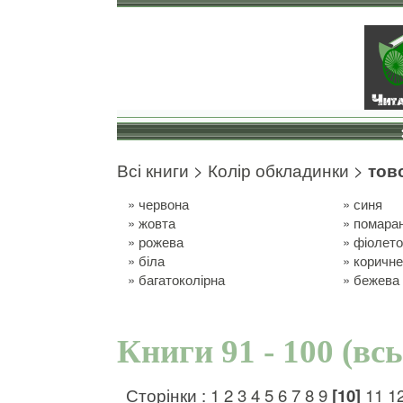
Всі книги
>
Колір обкладинки
>
тов
»
червона
»
синя
»
жовта
»
помара
»
рожева
»
фіолет
»
біла
»
коричн
»
багатоколірна
»
бежева
Книги 91 - 100 (вс
Сторінки :
1
2
3
4
5
6
7
8
9
[10]
11
1