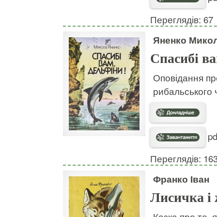
Переглядів: 67
Яненко Мико
Спасибі ва
Оповідання пр
рибальського 
pd
Переглядів: 16
Франко Іван
Лисичка і
Казка про те, 