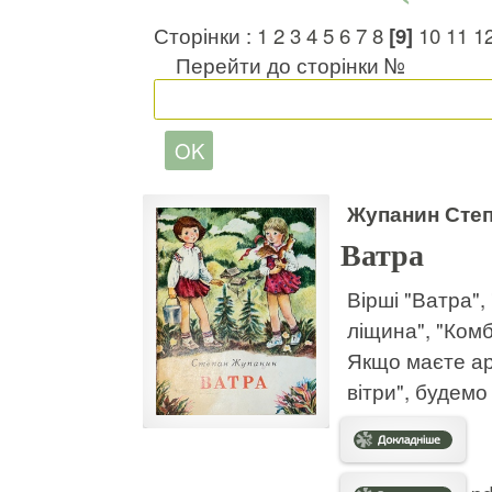
Сторінки :
1
2
3
4
5
6
7
8
[9]
10
11
1
Перейти до сторінки №
Жупанин Сте
Ватра
Вірші "Ватра",
ліщина", "Комб
Якщо маєте арк
вітри", будемо