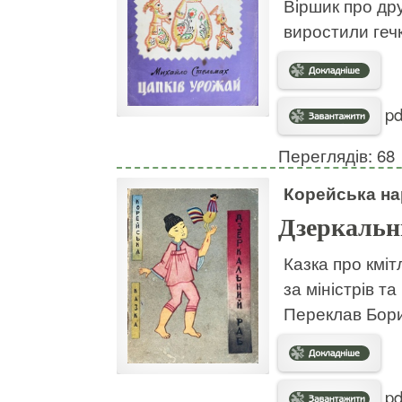
Віршик про дру
виростили гечк
pd
Переглядів: 68
Корейська на
Дзеркальн
Казка про кмі
за міністрів т
Переклав Бор
pd