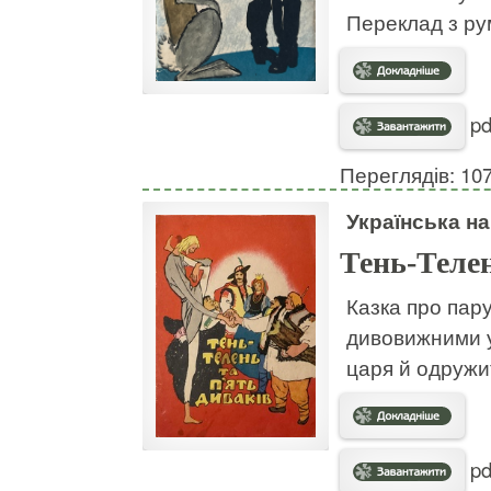
Переклад з рум
pd
Переглядів: 10
Українська н
Тень-Телен
Казка про пару
дивовижними у
царя й одружит
pd