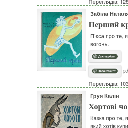
Переглядів: 12
Забіла Натал
Перший к
П’єса про те,
вогонь.
pd
Переглядів: 10
Груя Калін
Хортові ч
Казка про те, 
який хотів куп