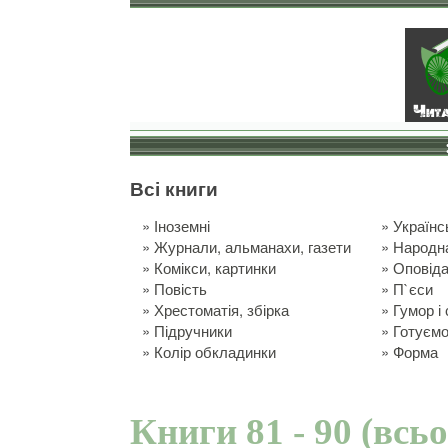
Всі книги
»
Іноземні
»
Українс
»
Журнали, альманахи, газети
»
Народн
»
Комікси, картинки
»
Оповід
»
Повість
»
П`єси
»
Хрестоматія, збірка
»
Гумор і
»
Підручники
»
Готуємо
»
Колір обкладинки
»
Форма
Книги 81 - 90 (всь