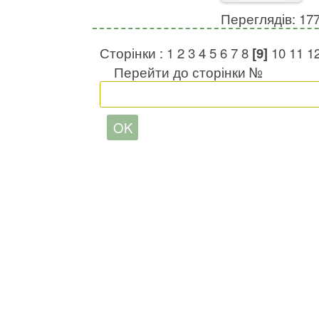
Переглядів: 17
Сторінки :
1
2
3
4
5
6
7
8
[9]
10
11
1
Перейти до сторінки №