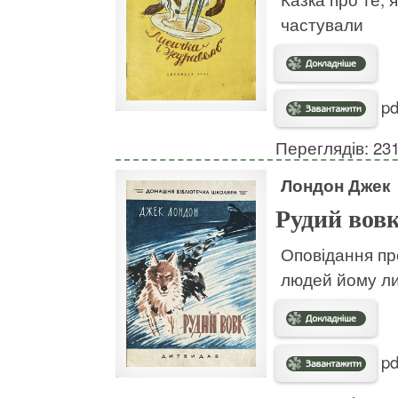
частували
pd
Переглядів: 23
Лондон Джек
Рудий вов
Оповідання про
людей йому л
pd