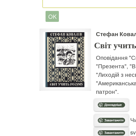
Стефан Ковал
Світ учить
Оповідання "С
"Презента", "В
"Лиходій з нес
"Американська 
патрон".
Чи
sv