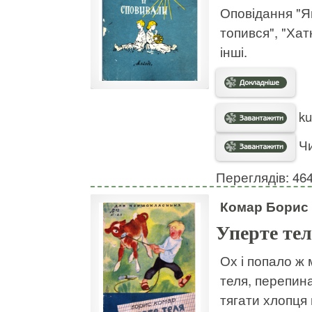
Оповідання "Як
топився", "Хат
інші.
ku
Чи
Переглядів: 46
Комар Борис
Уперте те
Ох і попало ж 
теля, перепин
тягати хлопця 