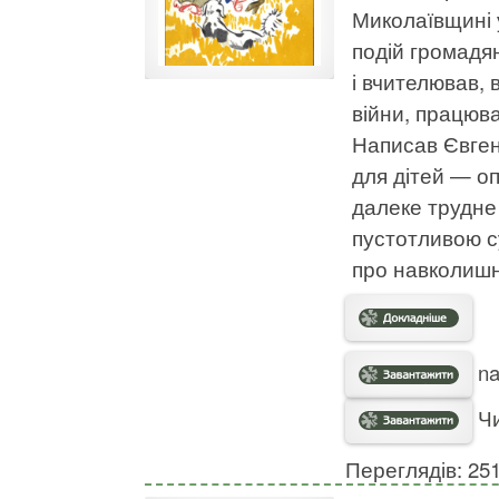
Миколаївщині у
подій громадян
і вчителював,
війни, працюва
Написав Євген
для дітей — оп
далеке трудне
пустотливою с
про навколишн
na
Чи
Переглядів: 25