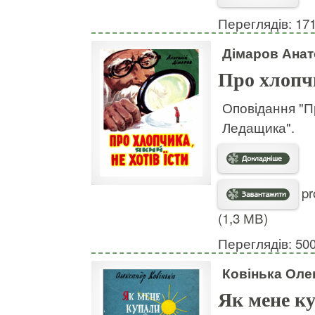
Переглядів: 17
Дімаров Анат
Про хлопчи
Оповідання "Пр
Ледащика".
pr
(1,3 МВ)
Переглядів: 50
Ковінька Оле
Як мене ку