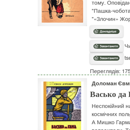
тому. Оповіда
"Пашка-чоботар
"«Злочин» Жор
Чи
ts
Переглядів: 17
Доломан Євм
Васько да
Неспокійний на
космічних поль
А Мишко Гарма