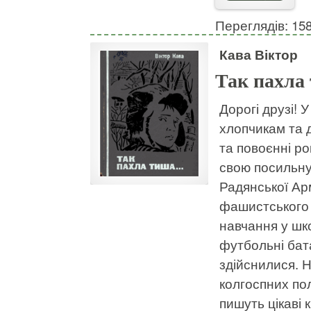
Переглядів: 15
Кава Віктор
Так пахла
Дорогі друзі! 
хлопчикам та д
та повоєнні ро
свою посильну
Радянської Арм
фашистського 
навчання у шк
футбольні батал
здійснилися. 
колгоспних пол
пишуть цікаві 