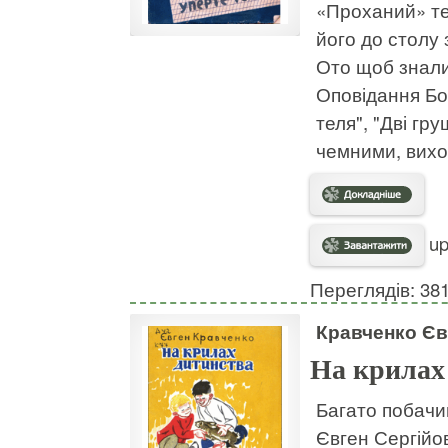
«Проханий» те
його до столу
Ото щоб знали
Оповідання Бо
теля", "Дві гру
чемними, вихо
up
Переглядів: 38
Кравченко Єв
На крилах
Багато побачив
Євген Сергійо