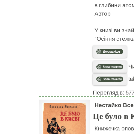
в глибини ато
Автор
У книзі ви зна
"Осіння стежка
Чи
ta
Переглядів: 57
Нестайко Вс
Це було в 
Книжечка опов