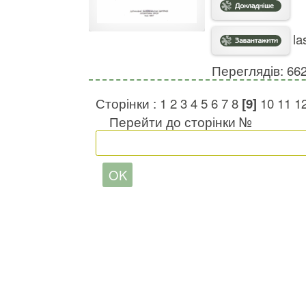
la
Переглядів: 66
Сторінки :
1
2
3
4
5
6
7
8
[9]
10
11
1
Перейти до сторінки №