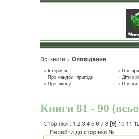
Всі книги
>
Оповідання
»
Історичні
»
Про пр
»
Про мандри і пригоди
»
Діти з р
»
Про школу
»
Про ди
Книги 81 - 90 (всь
Сторінки :
1
2
3
4
5
6
7
8
[9]
10
11
1
Перейти до сторінки №