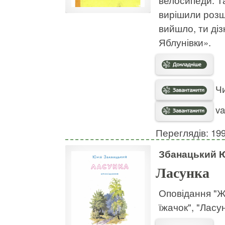
велосипеди. Та
вирішили розшу
вийшло, ти ді
Яблунівки».
Чи
va
Переглядів: 19
Збанацький 
Ласунка
Оповідання "Ж
їжачок", "Ласун