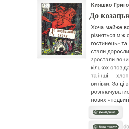
Кияшко Григо
До козацьк
Хоча майже вс
різняться між
гостинець» та
стали доросли
зростали вони 
кількох оповід
та інші — хлопц
витівки. За ці 
розплачуватис
нових «подвигі
do