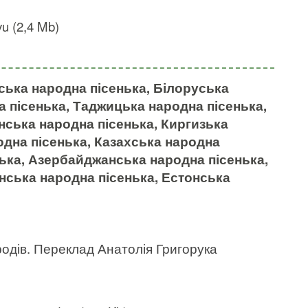
u (2,4 Mb)
йська народна пісенька, Білоруська
а пісенька, Таджицька народна пісенька,
нська народна пісенька, Киргизька
дна пісенька, Казахська народна
нька, Азербайджанська народна пісенька,
нська народна пісенька, Естонська
родів. Переклад Анатолія Григорука