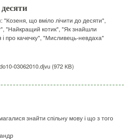
 десяти
: "Козеня, що вміло лічити до десяти",
у", "Найкращий котик", "Як знайшли
я і про качечку", "Мисливець-невдаха"
-do10-03062010.djvu (972 КВ)
амагалися знайти спільну мову і що з того
сандр