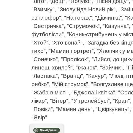
"Літо", "Дощ", "Яблуко", "Пісня дощу", 
"Взимку", "Знову йде Новий рік", "Зайч
світлофор", "На горах", "Дівчинка", "К
"Сестричка", "Струмочок", "Кавунча",
футболісти", "Коник-стрибунець у місті
"Хто?", "Хто вона?", "Загадка без кінц
тихо", "Мамин портрет", "Хлопчик у мам
"Сонечко", "Пролісок", "Лийся, дощику!
линеш, хвиле?", "їжачок", "Зайчик", "П
"Ластівка", "Вранці", "Качур", "Люлі, 
рибко", "Мій струмок", "Боягузливе ще
"Жаба в місті", "Бджола і квітка", "С
лікар", "Вітер", "У тролейбусі", "Кран
"Повіки", "Мамин день", "Цвіркунець", 
"Явір"