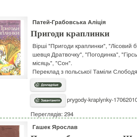
Патей-Грабовська Аліція
Пригоди краплинки
Вірші "Пригоди краплинки", "Лісовий 
шевця Дратвочку", "Погодинка", "Гірс
місяць", "Сон".
Переклад з польської Таміли Слобод
prygody-kraplynky-17062010
Переглядів: 294
Гашек Ярослав