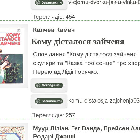
v-cjomu-dvorku-jak-u-vinku-
Переглядів: 454
Калчев Камен
Кому дісталося зайченя
Оповідання "Кому дісталося зайченя" п
окуляри та "Казка про сонце" про хвор
Переклад Лідії Горячко.
komu-distalosja-zajchenja03
Переглядів: 257
Муур Ліліан, Гег Ванда, Прейсен Ал
Родарі Джанні