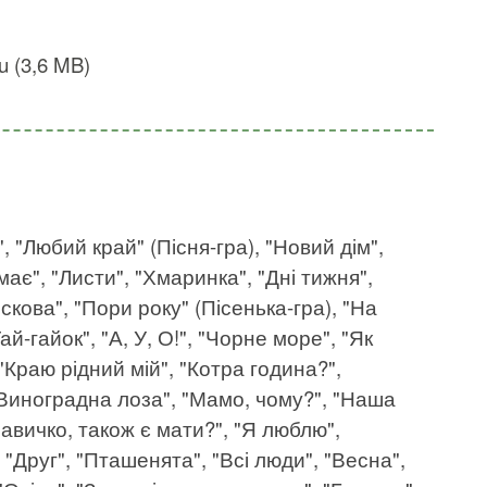
u (3,6 MB)
", "Любий край" (Пісня-гра), "Новий дім",
 має", "Листи", "Хмаринка", "Дні тижня",
искова", "Пори року" (Пісенька-гра), "На
ай-гайок", "А, У, О!", "Чорне море", "Як
Краю рідний мій", "Котра година?",
 "Виноградна лоза", "Мамо, чому?", "Наша
равичко, також є мати?", "Я люблю",
 "Друг", "Пташенята", "Всі люди", "Весна",