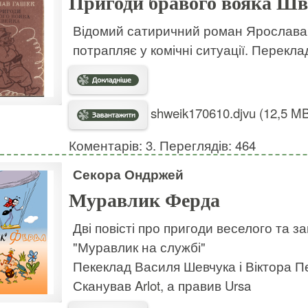
Пригоди бравого вояка Шв
Відомий сатиричний роман Ярослава 
потрапляє у комічні ситуації. Перекла
shweik170610.djvu (12,5 MB
Коментарів: 3. Переглядів: 464
Секора Ондржей
Муравлик Ферда
Дві повісті про пригоди веселого та з
"Муравлик на службі"
Пекеклад Василя Шевчука і Віктора П
Сканував
Arlot
, а правив Ursa