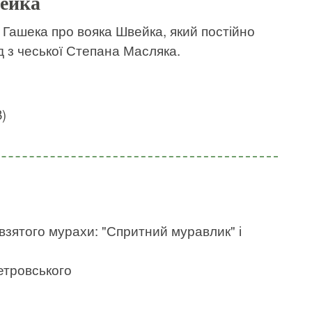
ейка
Гашека про вояка Швейка, який постійно
д з чеської Степана Масляка.
)
авзятого мурахи: "Спритний муравлик" і
етровського