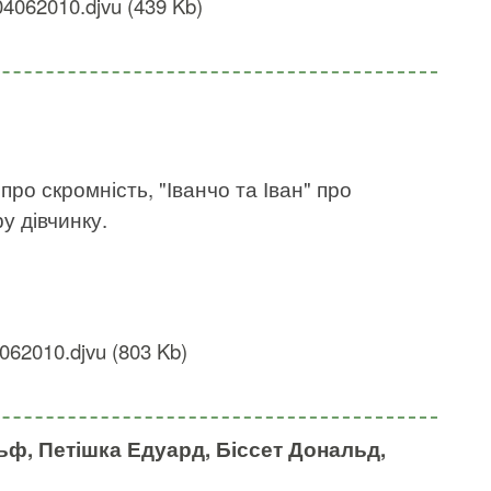
04062010.djvu (439 Kb)
ро скромність, "Іванчо та Іван" про
у дівчинку.
062010.djvu (803 Kb)
ьф, Петішка Едуард, Біссет Дональд,