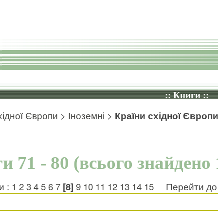
:: Книги ::
хідної Європи
>
Іноземні
>
Країни східної Європ
и 71 - 80 (всього знайдено 
и :
1
2
3
4
5
6
7
[8]
9
10
11
12
13
14
15
Перейти до