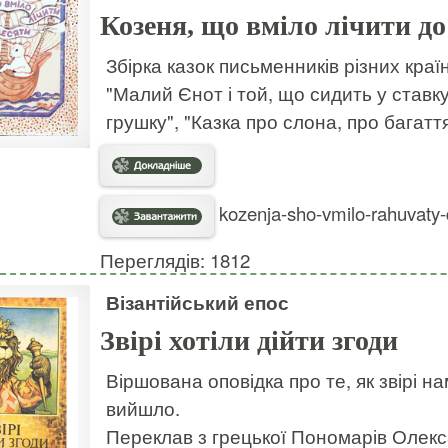
Козеня, що вміло лічити до
Збірка казок письменників різних країн
"Малий Єнот і той, що сидить у ставк
грушку", "Казка про слона, про багатт
kozenja-sho-vmilo-rahuvaty
Переглядів: 1812
Візантійський епос
Звірі хотіли дійти згоди
Віршована оповідка про те, як звірі н
вийшло.
Переклав з грецької Пономарів Олек