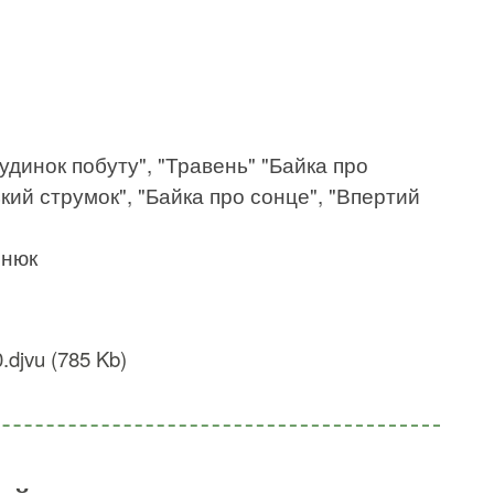
будинок побуту", "Травень" "Байка про
ький струмок", "Байка про сонце", "Впертий
янюк
.djvu (785 Kb)