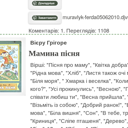
muravlyk-ferda05062010.djv
Коментарів: 1. Переглядів: 1108
Вієру Грігоре
Мамина пісня
Вірші: "Пісня про маму", "Квітка добра
"Рідна мова", "Хліб", "Листя також очі
"Біля моря", " Хмарка і веселка", "Кол
кого?", "Усі прокинулись", "Весною", "Г
співати любиш ти", "Весна прийшла", "
"Візьміть із собою", "Добрий ранок!",
мова", "Біла вишня", "Сон", "В тебе, т
"Криниця", "Сліпе пташеня", "Дерево",