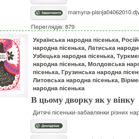
mamyna-pisnja04062010.djv
Переглядів: 879
Українська народна пісенька, Росі
народна пісенька, Латиська народн
Узбецька народна пісенька, Туркме
народна пісенька, Молдовська наро
пісенька, Грузинська народна пісе
Литовська народна пісенька, Вірме
народна пісенька
В цьому дворку як у вінку
Дитячі пісеньки-забавлянки різних на