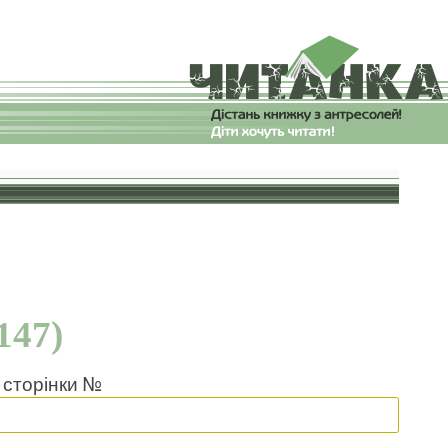
и
147)
 сторінки №