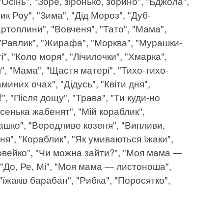
"Осінь", "Зоре, зіронько, зорино", "Бджола",
ик Роу", "Зима", "Дід Мороз", "Дуб-
артоплини", "Вовченя", "Тато", "Мама",
 "Равлик", "Жирафа", "Морква", "Мурашки-
", "Коло моря", "Лічилочки", "Хмарка",
я", "Мама", "Щастя матері", "Тихо-тихо-
иних очах", "Дідусь", "Квіти дня",
", "Після дощу", "Трава", "Ти куди-но
ісенька жабенят", "Мій кораблик",
пташко", "Вередливе козеня", "Випливи,
ня", "Кораблик", "Як умиваються їжаки",
оловейко", "Чи можна зайти?", "Моя мама —
", "До, Ре, Мі", "Моя мама — листоноша",
"їжаків барабан", "Рибка", "Поросятко",