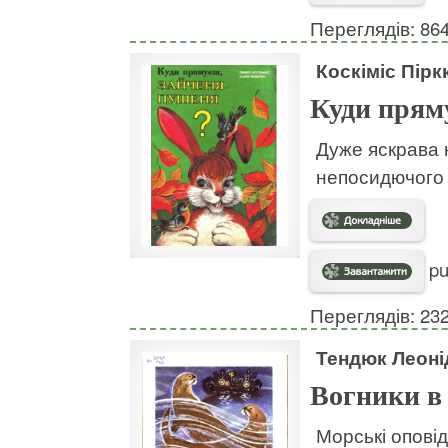
Переглядів: 86
Коскіміс Пірк
Куди прям
Дуже яскрава 
непосидючого 
pu
Переглядів: 23
Тендюк Леоні
Вогники в 
Морські опові