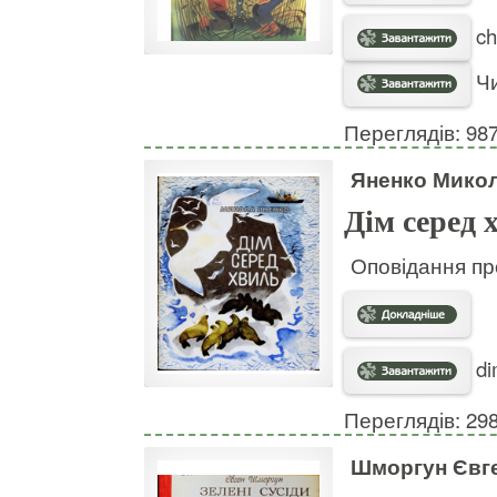
ch
Чи
Переглядів: 98
Яненко Мико
Дім серед 
Оповідання пр
di
Переглядів: 29
Шморгун Євг