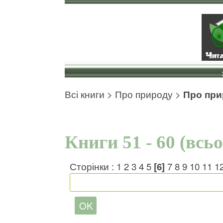
Всі книги
>
Про природу
>
Про при
Книги 51 - 60 (всь
Сторінки :
1
2
3
4
5
[6]
7
8
9
10
11
1