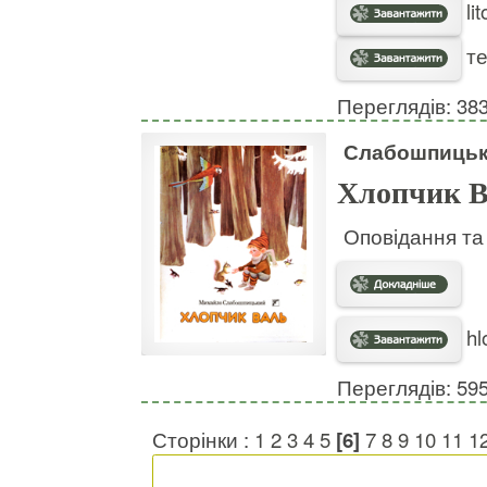
li
те
Переглядів: 38
Слабошпицьк
Хлопчик 
Оповідання та
hl
Переглядів: 59
Сторінки :
1
2
3
4
5
[6]
7
8
9
10
11
1