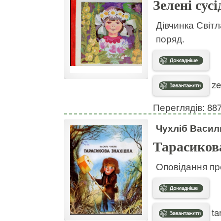
Зелені сусі
Дівчинка Світ
поряд.
ze
Переглядів: 88
Чухліб Васил
Тарасикова
Оповідання про
ta