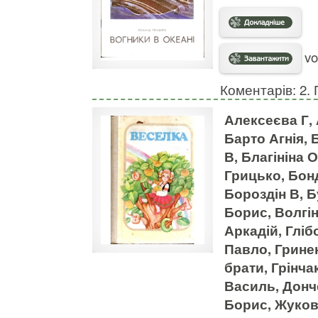
vo
Коментарів: 2. 
Алексеєва Г, 
Барто Агнія, 
В, Благініна
Грицько, Бон
Бороздін В, 
Борис, Волгі
Аркадій, Глі
Павло, Грине
брати, Грінча
Василь, Донч
Борис, Жуков