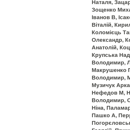
Наталя, Заца
Зощенко Миха
Іванов В, Іса
Віталій, Кири
Коломієць Та
Олександр, К
Анатолій, Ко
Крупська Наді
Володимир, Л
Макрушенко П
Володимир, М
Музичук Аркад
Нефедов М, Н
Володимир, О
Ніна, Палама
Пашко А, Пер
Погорєловськ