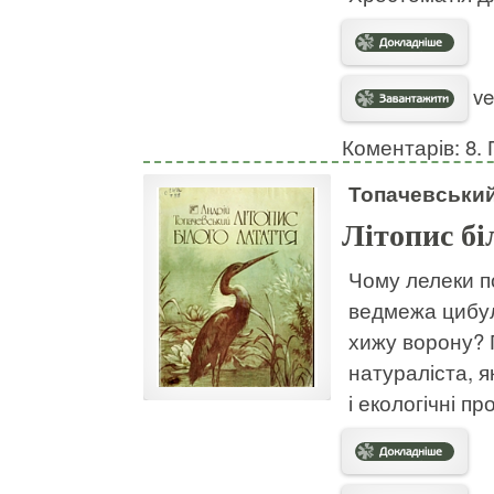
ve
Коментарів: 8. 
Топачевський
Літопис бі
Чому лелеки п
ведмежа цибул
хижу ворону? 
натураліста, 
і екологічні п