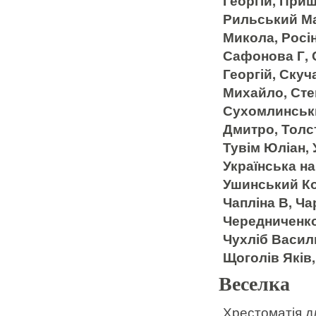
Георгій, Приш
Рильський Мак
Микола, Росін
Сафонова Г, 
Георгій, Ску
Михайло, Сте
Сухомлинськи
Дмитро, Толст
Тувім Юліан, 
Українська на
Ушинський Ко
Чапліна В, Ча
Чередниченко
Чухліб Васил
Щоголів Яків
Веселка
Хрестоматія д