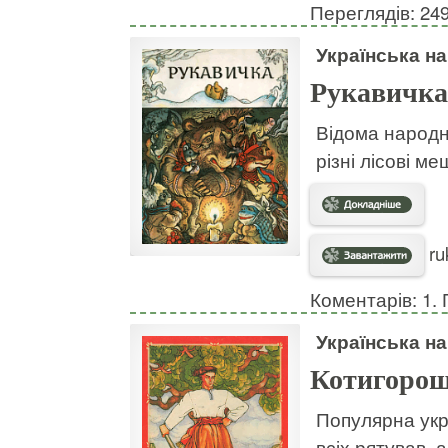
Переглядів: 24
Українська н
Рукавичка
Відома народна
різні лісові ме
ru
Коментарів: 1. 
Українська н
Котигоро
Популярна укр
всіх рятував, 