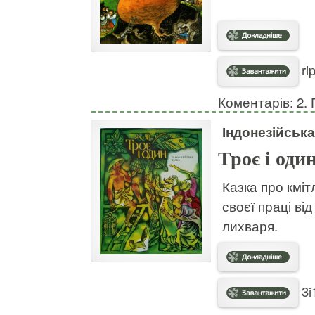
ri
Коментарів: 2. 
Індонезійська
Троє і оди
Казка про кмі
своєї праці ві
лихваря.
3i