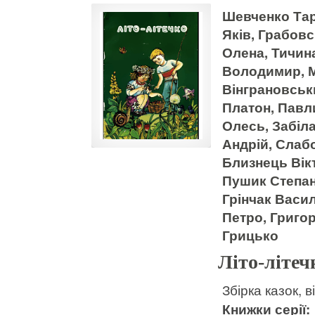
Шевченко Тара
Яків, Грабов
Олена, Тичин
Володимир, М
Вінграновськ
Платон, Павл
Олесь, Забіл
Андрій, Слаб
Близнець Вік
Пушик Степан
Грінчак Васи
Петро, Григо
Грицько
Літо-літеч
Збірка казок, в
Книжки серії: