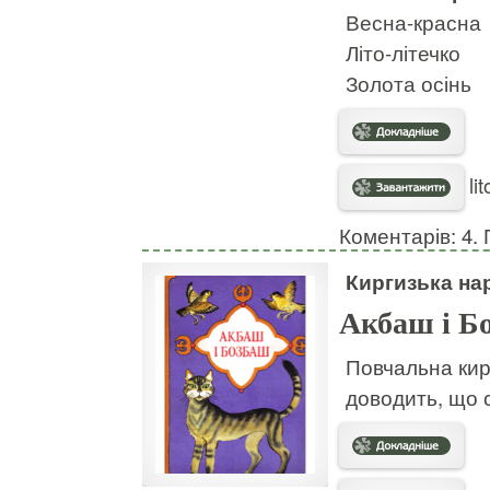
Весна-красна
Літо-літечко
Золота осінь
li
Коментарів: 4. 
Киргизька на
Акбаш і Б
Повчальна кирг
доводить, що 