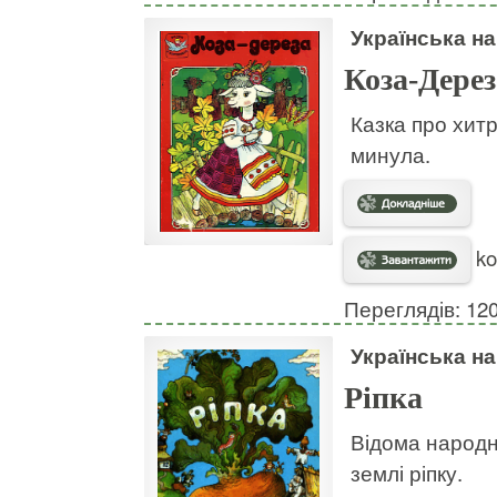
Українська н
Коза-Дерез
Казка про хитр
минула.
ko
Переглядів: 12
Українська н
Ріпка
Відома народна
землі ріпку.