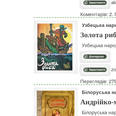
ak
Коментарів: 2. 
Узбецька нар
Золота ри
Узбецька наро
zo
Переглядів: 27
Білоруська н
Андрійко-
Білоруська нар