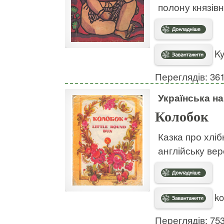
полону князівн
Ky
Переглядів: 36
Українська н
Колобок
Казка про хліб
англійську верс
ko
Переглядів: 75