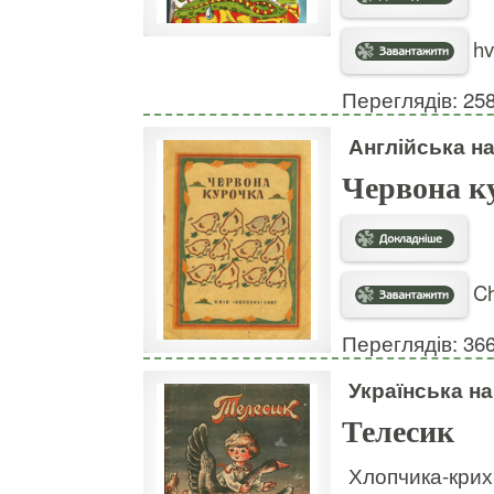
hv
Переглядів: 25
Англійська н
Червона к
Ch
Переглядів: 36
Українська н
Телесик
Хлопчика-крихі