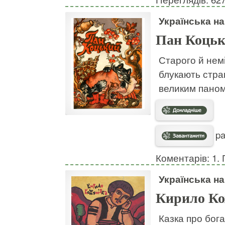
Українська н
Пан Коць
Старого й немі
блукають страш
великим паном
pa
Коментарів: 1. 
Українська н
Кирило Ко
Казка про бога