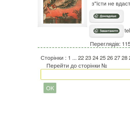
з"їсти не вдас
te
Переглядів: 11
Сторінки :
1
...
22
23
24
25
26
27
28
Перейти до сторінки №