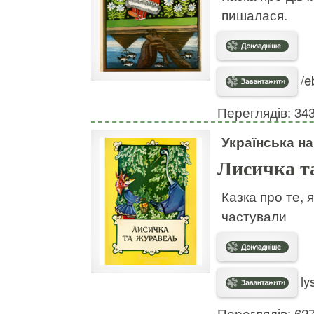
пишалася.
/e
Переглядів: 34
Українська н
Лисичка т
Казка про те, 
частували
ly
Переглядів: 62