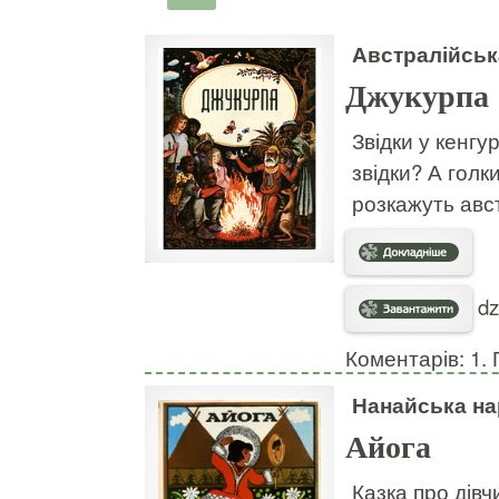
Австралійськ
Джукурпа
Звідки у кенгу
звідки? А голк
розкажуть авст
dz
Коментарів: 1. 
Нанайська на
Айога
Казка про дівч