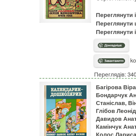
Переглянути
Переглянути
Переглянути
ko
Переглядів: 34
Багірова Віра
Бондарчук Ан
Станіслав, В
Глібов Леоні
Давидов Анат
Камінчук Анат
Колос Лариса,