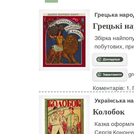
Грецька народ
Грецькі на
Збірка найпопу
побутових, пр
gr
Коментарів: 1. 
Українська н
Колобок
Казка оформле
Сергія Кононч