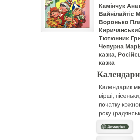
Камінчук Анат
Вайнілайтіс М
Воронько Пла
Киричанський
Тютюнник Григ
Чепурна Марія
казка, Російс
казка
Календари
Календарик міс
вірші, пісеньки
початку кожног
року (радянські