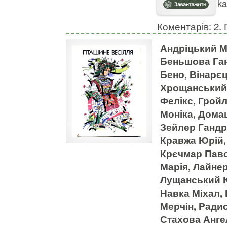
ka
Коментарів: 2. 
Андріцький М
Беньшова Ган
Бено, Вінарєц
Хрощанський 
Фелікс, Гройл
Моніка, Дома
Зейлер Гандрі
Кравжа Юрій,
Крєчмар Паво
Марія, Лайнер
Лущанський Ю
Навка Міхал,
Мерчін, Радис
Стахова Анге