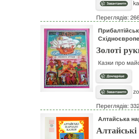
ka
Переглядів: 26
Прибалтійські
Східноєвропей
Золоті рук
Казки про майс
zo
Переглядів: 33
Алтайська на
Алтайські 