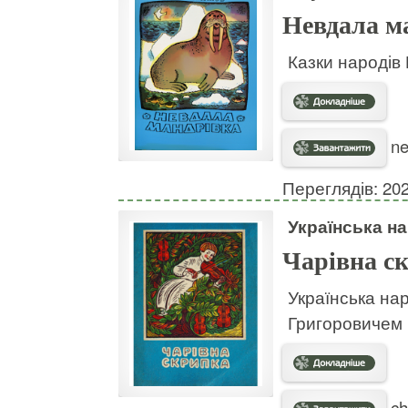
Невдала м
Казки народів 
ne
Переглядів: 20
Українська н
Чарівна с
Українська на
Григоровичем 
ch