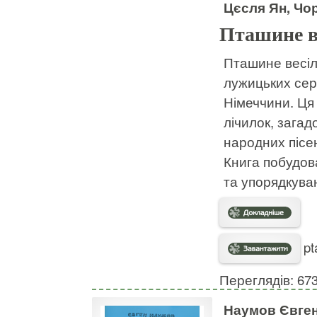
Цєсля Ян, Чо
Пташине в
Пташине весіл
лужицьких сер
Німеччини. Ця к
лічилок, загад
народних пісен
Книга побудов
та упорядкуван
pt
Переглядів: 67
Наумов Євге