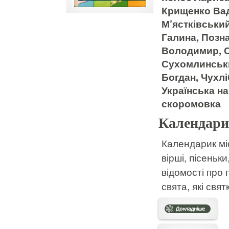
Крищенко Вад
М’ястківськи
Галина, Позн
Володимир, С
Сухомлинськи
Богдан, Чухлі
Українська на
скоромовка
Календари
Календарик міс
вірші, пісеньки
відомості про 
свята, які свят