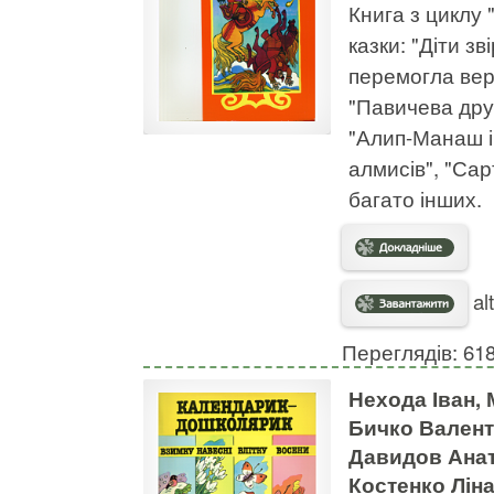
Книга з циклу 
казки: "Діти з
перемогла вер
"Павичева дру
"Алип-Манаш і
алмисів", "Сар
багато інших.
al
Переглядів: 61
Нехода Іван, 
Бичко Валент
Давидов Анат
Костенко Лін