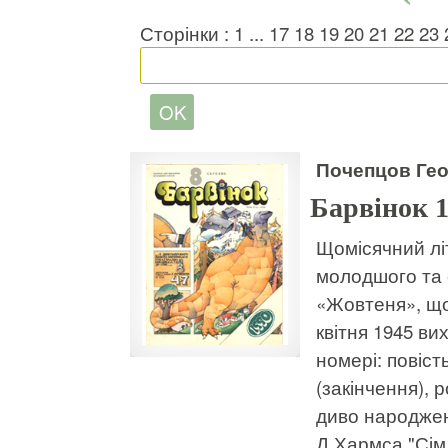
Сторінки :
1
...
17
18
19
20
21
22
23
Почепцов Геор
Барвінок 
Щомісячний лі
молодшого та 
«Жовтеня», що
квітня 1945 ви
номері: повіст
(закінчення), 
диво народжен
Д.Хармса "Сім 