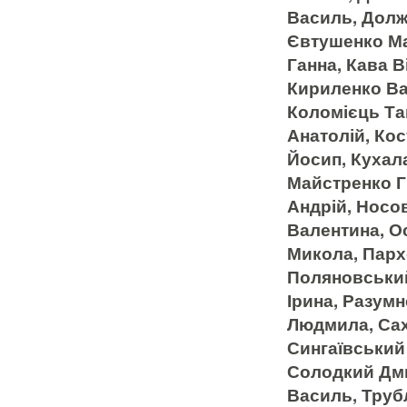
Василь, Долж
Євтушенко Мар
Ганна, Кава В
Кириленко Ва
Коломієць Та
Анатолій, Кос
Йосип, Кухал
Майстренко Г
Андрій, Носо
Валентина, О
Микола, Парх
Поляновський
Ірина, Разум
Людмила, Сах
Сингаївський
Солодкий Дми
Василь, Труб