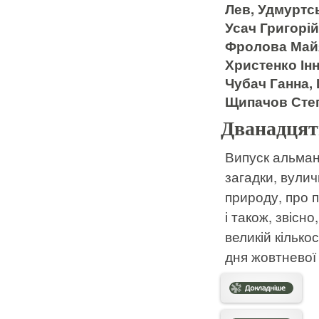
Лев, Удмуртс
Усач Григорі
Фролова Майя
Христенко Ін
Чубач Ганна,
Щипачов Степ
Дванадцять
Випуск альмана
загадки, вуличн
природу, про п
і також, звісн
великій кілько
дня жовтневої