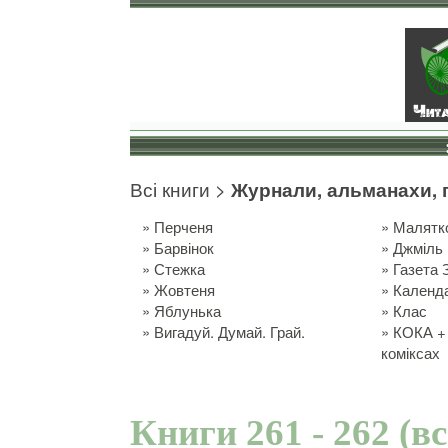
Всі книги
>
Журнали, альманахи, 
»
Перченя
»
Малятк
»
Барвінок
»
Джміль
»
Стежка
»
Газета 
»
Жовтеня
»
Календ
»
Яблунька
»
Клас
»
Вигадуй. Думай. Грай.
»
КОКА + 
коміксах
Книги 261 - 262 (в