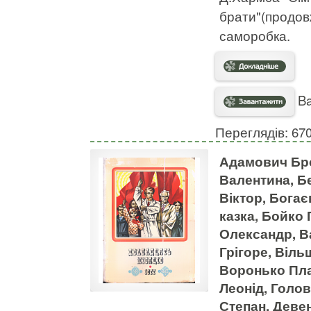
брати"(продовж
саморобка.
Ba
Переглядів: 67
Адамович Бро
Валентина, Б
Віктор, Бога
казка, Бойко
Олександр, В
Грігоре, Віл
Воронько Плат
Леонід, Голов
Степан, Деве