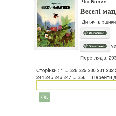
Чіп Борис
Веселі ман
Дитячі віршик
ve
Переглядів: 29
Сторінки :
1
...
228
229
230
231
232
244
245
246
247
...
256
Перейти д