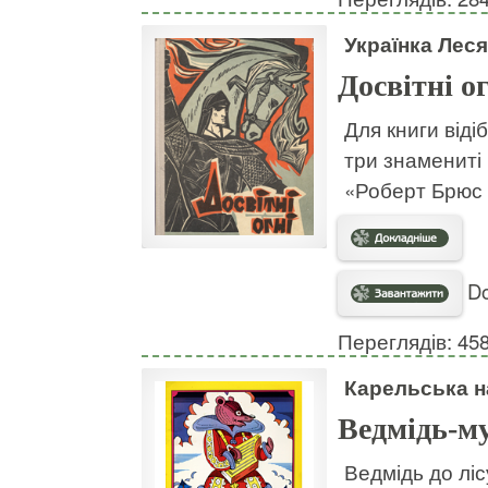
Українка Леся
Досвітні о
Для книги віді
три знамениті 
«Роберт Брюс
Do
Переглядів: 45
Карельська н
Ведмідь-м
Ведмідь до ліс