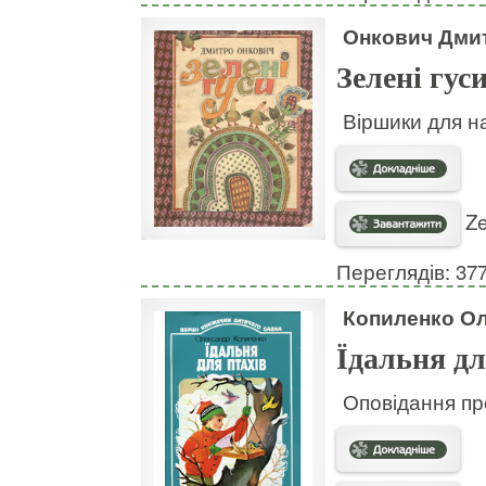
Онкович Дми
Зелені гус
Віршики для 
Ze
Переглядів: 37
Копиленко О
Їдальня дл
Оповідання про