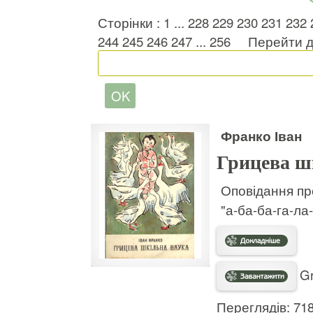
Сторінки :
1
...
228
229
230
231
232
244
245
246
247
...
256
Перейти д
Франко Іван
Грицева ш
Оповідання про
"а-ба-ба-га-ла-
Gr
Переглядів: 71