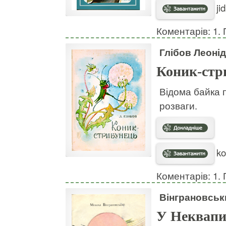
ji
Коментарів: 1. 
Глібов Леонід
Коник-стр
Відома байка п
розваги.
ko
Коментарів: 1. 
Вінграновськ
У Неквапи 