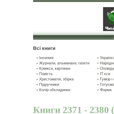
Всі книги
»
Іноземні
»
Українс
»
Журнали, альманахи, газети
»
Народн
»
Комікси, картинки
»
Оповід
»
Повість
»
П`єси
»
Хрестоматія, збірка
»
Гумор і
»
Підручники
»
Готуємо
»
Колір обкладинки
»
Форма
Книги 2371 - 2380 