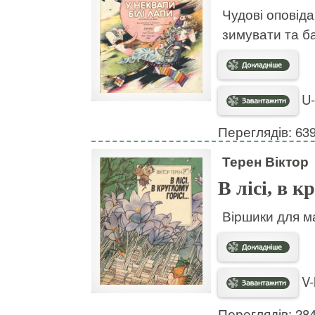
Чудові оповіда
зимувати та ба
U-
Переглядів: 63
Терен Віктор
В лісі, в к
Віршики для м
V-l
Переглядів: 28