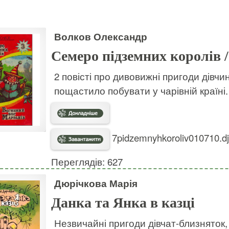
Волков Олександр
Семеро підземних королів 
2 повісті про дивовижні пригоди дівчин
пощастило побувати у чарівній країні
7pidzemnyhkoroliv010710.dj
Переглядів: 627
Дюрічкова Марія
Данка та Янка в казці
Незвичайні пригоди дівчат-близняток,