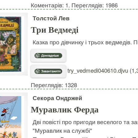
Коментарів: 1. Переглядів: 1986
Толстой Лев
Три Ведмеді
Казка про дівчинку і трьох ведмедів. 
try_vedmedi040610.djvu (1,
Переглядів: 1328
Секора Ондржей
Муравлик Ферда
Дві повісті про пригоди веселого та з
"Муравлик на службі"