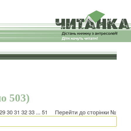
о 503)
29
30
31
32
33
...
51
Перейти до сторінки №