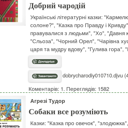
Добрий чародій
Українські літературні казки: "Кармел
солоне?", "Казка про Правду і Кривду",
правувалися з людьми", "Хо", "Давня к
"Сльоза", "Чорний Орел", "Чарівна ху
царя та мудру вдову", "Гулива гора", 
dobrycharodiy010710.djvu (
Коментарів: 1. Переглядів: 1582
Агрезі Тудор
Собаки все розуміють
Казки: "Казка про овечок", "злодюжка"