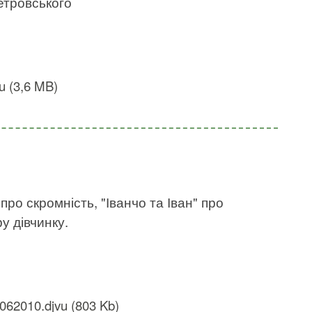
етровського
u (3,6 MB)
ро скромність, "Іванчо та Іван" про
у дівчинку.
062010.djvu (803 Kb)