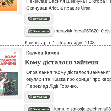
Пекеклад Василя Шевчука і Віктора П
Сканував
Arlot
, а правив Ursa
muravlyk-ferda05062010.djv
Коментарів: 1. Переглядів: 1108
Калчев Камен
Кому дісталося зайченя
Оповідання "Кому дісталося зайченя" п
окуляри та "Казка про сонце" про хвор
Переклад Лідії Горячко.
komu-distalosja-zajchenja03