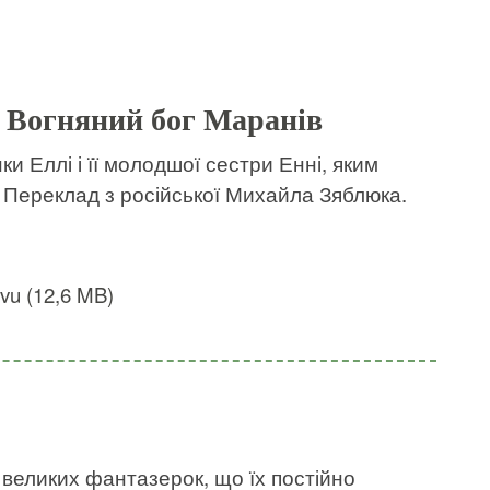
/ Вогняний бог Маранів
ки Еллі і її молодшої сестри Енні, яким
. Переклад з російської Михайла Зяблюка.
vu (12,6 MB)
 великих фантазерок, що їх постійно