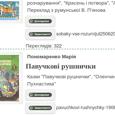
розчарування", "Красень і потвора", "Л
Переклад з румунської В. П'янова
sobaky-vse-rozumijut250620
Переглядів: 322
Пономаренко Марія
Павучкові рушнички
Казки "Павучкові рушнички", "Оленчин
Пухнастика"
pavuchkovi-rushnychky-1906