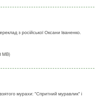
Переклад з російської Оксани Іваненко.
3 MB)
авзятого мурахи: "Спритний муравлик" і