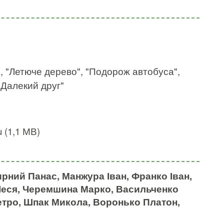
", "Летюче дерево", "Подорож автобуса",
"Далекий друг"
 (1,1 МВ)
рний Панас, Манжура Іван, Франко Іван,
Леся, Черемшина Марко, Васильченко
етро, Шпак Микола, Воронько Платон,