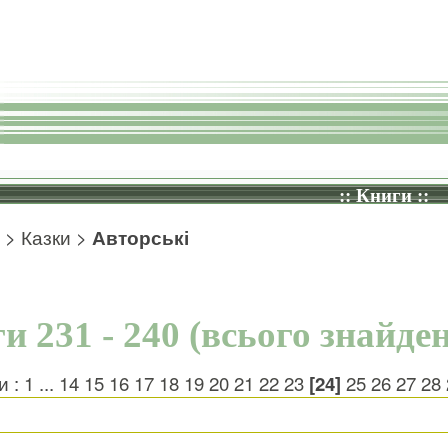
:: Книги ::
>
Казки
>
Авторські
и 231 - 240 (всього знайден
и :
1
...
14
15
16
17
18
19
20
21
22
23
[24]
25
26
27
28