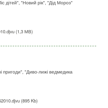
іс дітей", "Новий рік", "Дід Мороз"
10.djvu (1,3 МВ)
і пригоди", "Диво-лижі ведмедика
2010.djvu (895 Kb)