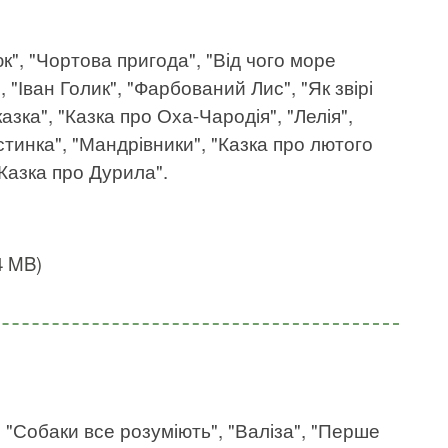
юк", "Чортова пригода", "Від чого море
 "Іван Голик", "Фарбований Лис", "Як звірі
азка", "Казка про Оха-Чародія", "Лелія",
стинка", "Мандрівники", "Казка про лютого
"Казка про Дурила".
4 MB)
, "Собаки все розуміють", "Валіза", "Перше