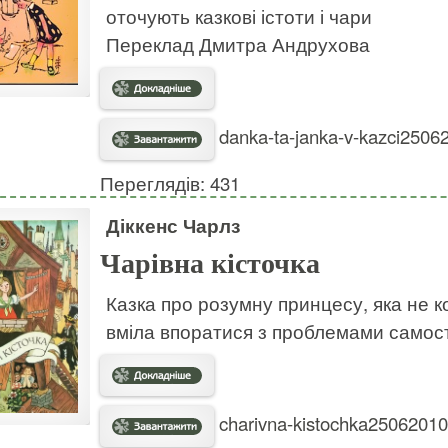
оточують казкові істоти і чари
Переклад Дмитра Андрухова
danka-ta-janka-v-kazci25062
Переглядів: 431
Діккенс Чарлз
Чарівна кісточка
Казка про розумну принцесу, яка не 
вміла впоратися з проблемами самост
charivna-kistochka25062010