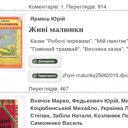
Коментарів: 1. Переглядів: 914
Ярмиш Юрій
Живі малюнки
Казки "Робочі черевики", "Мій гвинтик
"Гомінкий трамвай", "Весняна казка", 
zhyvi-malunky25062010.djvu
Переглядів: 467
Вовчок Марко, Федькович Юрій, Ми
Коцюбинський Михайло, Українка 
Степан, Забіла Наталя, Козланюк П
Симоненко Василь