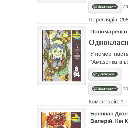
pa
Переглядів: 20
Пономаренко 
Однокласн
У номері наст
"Амазонка із в
od
Коментарів: 1. 
Бреннан Джоз
Валерій, Кін