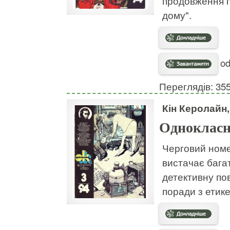
продовження п
дому".
od
Переглядів: 35
Кін Керолайн
Однокласн
Черговий номе
вистачає багат
детективну по
поради з етике