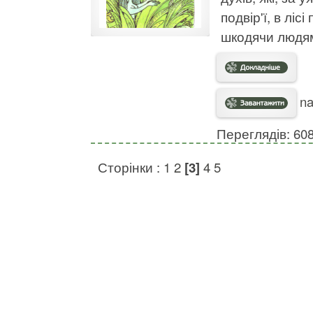
подвір'ї, в ліс
шкодячи людя
na
Переглядів: 60
Сторінки :
1
2
[3]
4
5