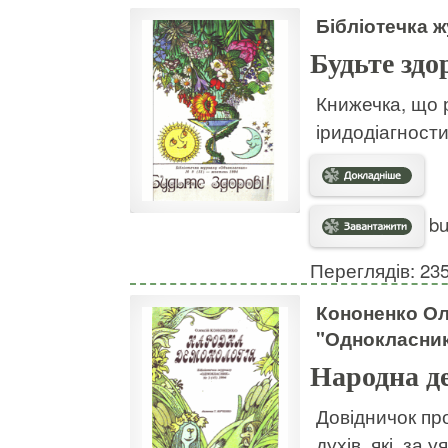
Бібліотечка 
Будьте здо
Книжечка, що 
іридодіагности
bu
Переглядів: 23
Кононенко Ол
"Однокласни
Народна д
Довідничок пр
духів, які, за