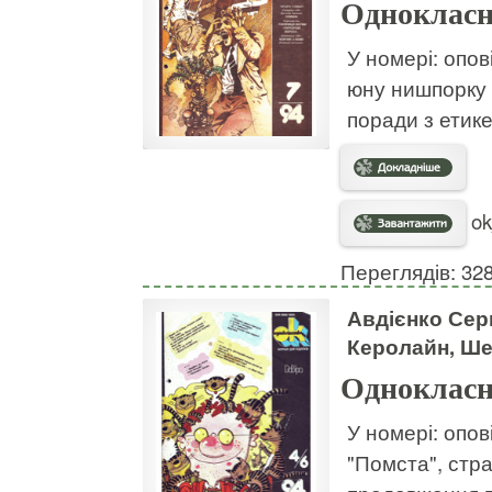
Однокласн
У номері: опов
юну нишпорку 
поради з етике
ok
Переглядів: 32
Авдієнко Серг
Керолайн, Ше
Однокласн
У номері: опов
"Помста", стр