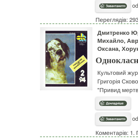
od
Переглядів: 29
Дмитренко Юр
Михайло, Авр
Оксана, Хору
Однокласн
Культовий журн
Григорія Сково
"Привид мертво
od
Коментарів: 1. 