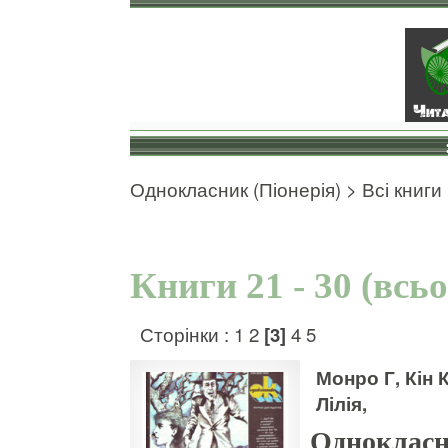
Однокласник (Піонерія)
>
Всі книги
Книги 21 - 30 (всь
Сторінки :
1
2
[3]
4
5
Монро Г, Кін
Лілія,
Однокласн