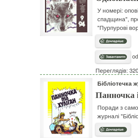
У номері: опо
спадщина", пр
"Пурпурові вор
od
Переглядів: 32
Бібліотечка 
Панночка і
Поради з самоо
журналі "Бібл