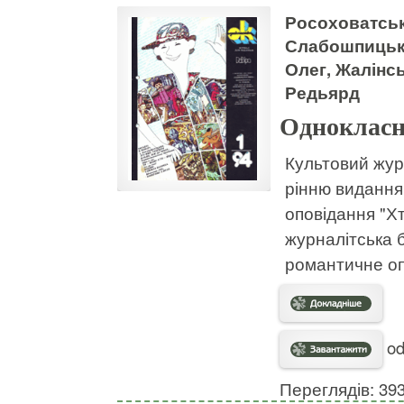
Росоховатськ
Слабошпицьк
Олег, Жалінсь
Редьярд
Однокласн
Культовий жур
рінню видання
оповідання "Хт
журналітська 
романтичне опо
od
Переглядів: 39