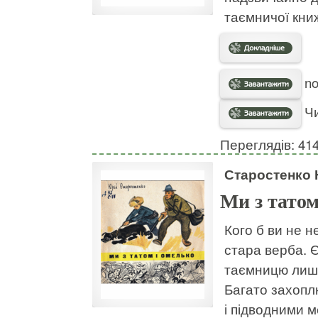
таємничої книж
no
Чи
Переглядів: 41
Старостенко 
Ми з татом
Кого б ви не н
стара верба. 
таємницю лише.
Багато захопл
і підводними 