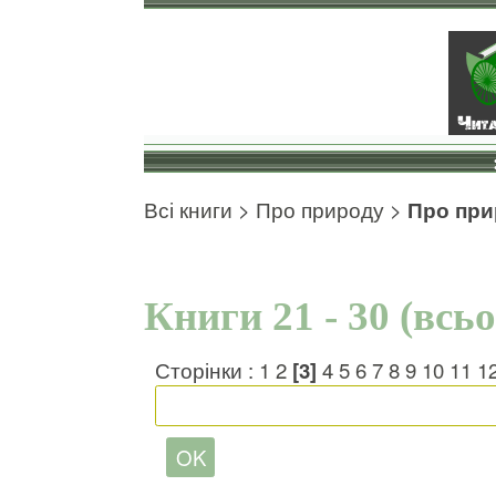
Всі книги
>
Про природу
>
Про при
Книги 21 - 30 (всь
Сторінки :
1
2
[3]
4
5
6
7
8
9
10
11
1