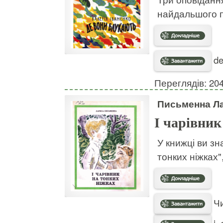
найдальшого п
de
Переглядів: 20
Письменна Л
І чарівник
У книжці ви зн
тонких ніжках"
Чи
i_