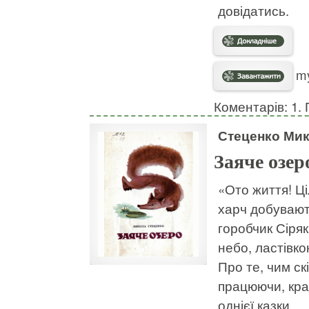
довідатись.
my
Коментарів: 1. 
Стеценко Ми
Заяче озер
«Ото життя! Ці
харч добувают
горобчик Сіряк
небо, ластівко
Про те, чим с
працюючи, крас
однієї казки.