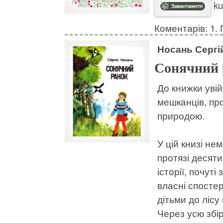
ku
Коментарів: 1. 
Носань Сергі
Сонячний 
До книжки уві
мешканців, про
природою.
У цій книзі не
протязі десяти
історії, почут
власні спосте
дітьми до лісу 
Через усю збір