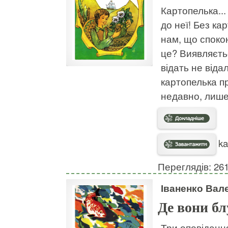
Картопелька..
до неї! Без кар
нам, що споко
це? Виявляєтьс
відать не віда
картопелька п
недавно, лише 
ka
Переглядів: 26
Іваненко Вал
Де вони б
Три оповідання