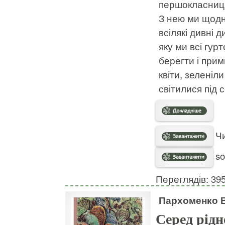
першокласниця 
З нею ми щодн
всілякі дивні 
яку ми всі гур
берегти і прим
квіти, зеленіл
світилися під 
Чи
so
Переглядів: 39
Пархоменко 
Серед рідн