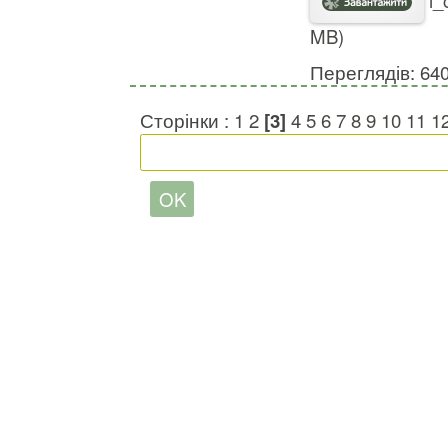
MB)
Переглядів: 64
Сторінки :
1
2
[3]
4
5
6
7
8
9
10
11
1