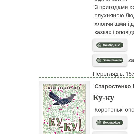
З пригодами х
слухняною Люд
хлопчиками і 
казках і опові
za
Переглядів: 15
Старостенко 
Ку-ку
Коротенькі оп