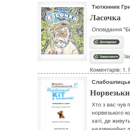
Тютюнник Гри
Ласочка
Оповідання "Бі
la
Коментарів: 1. 
Слабошпицьк
Норвезький
Хто з вас чув
норвезького ко
хаті, де живут
надзвичайно д