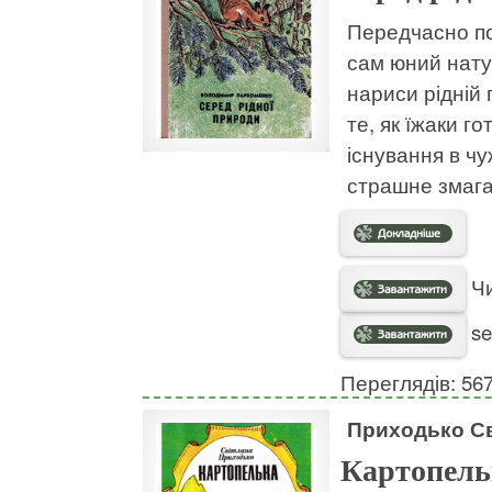
Передчасно по
сам юний натур
нариси рідній 
те, як їжаки г
існування в чу
страшне змага
Чи
se
Переглядів: 56
Приходько Св
Картопель