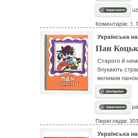
uz
Коментарів: 1. 
Українська н
Пан Коць
Старого й немі
блукають страш
великим паном
pa
Переглядів: 30
Українська н