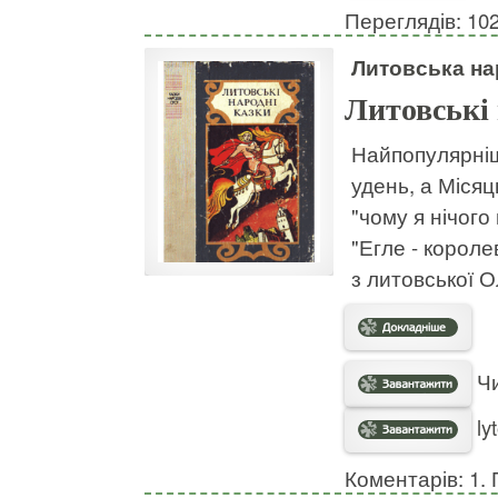
Переглядів: 10
Литовська на
Литовські 
Найпопулярніш
удень, а Місяц
"чому я нічого
"Егле - короле
з литовської О
Чи
ly
Коментарів: 1. 