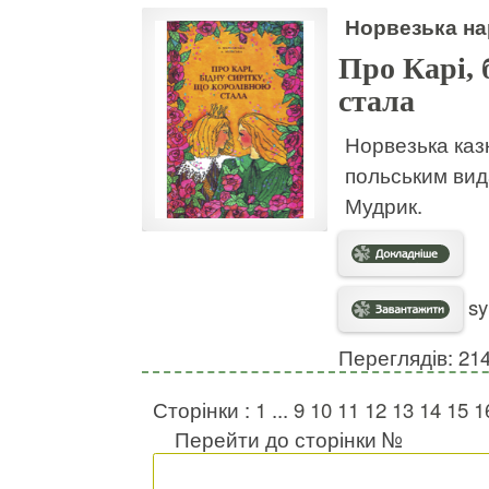
Норвезька на
Про Карі, 
стала
Норвезька казк
польським вид
Мудрик.
sy
Переглядів: 21
Сторінки :
1
...
9
10
11
12
13
14
15
1
Перейти до сторінки №