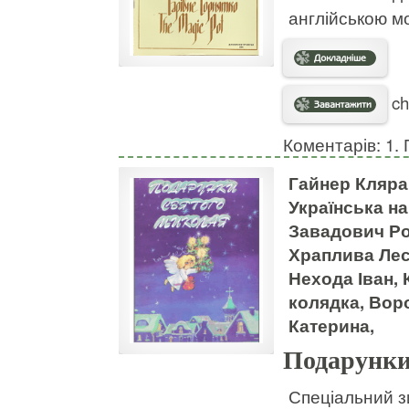
англійською м
ch
Коментарів: 1. 
Гайнер Кляра
Українська н
Завадович Ро
Храплива Лес
Нехода Іван,
колядка, Вор
Катерина,
Подарунки
Спеціальний з