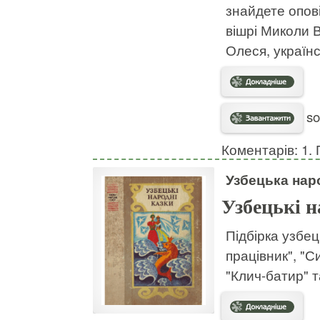
знайдете опов
вішрі Миколи 
Олеся, українс
so
Коментарів: 1. 
Узбецька нар
Узбецькі н
Підбірка узбец
працівник", "
"Клич-батир" т