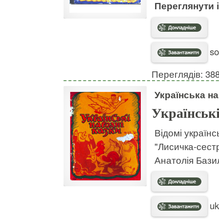
Переглянути
so
Переглядів: 38
Українська н
Українські
Відомі українс
"Лисичка-сестр
Анатолія Бази
uk