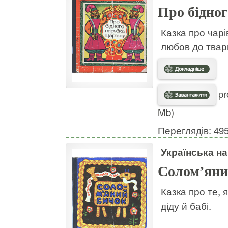
Про бідног
Казка про чар
любов до твар
pr
Mb)
Переглядів: 49
Українська н
Солом’яни
Казка про те, 
діду й бабі.