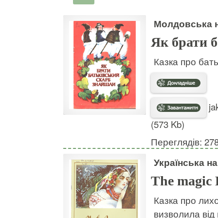
Молдовська н
Як брати 
Казка про бать
ja
(573 Kb)
Переглядів: 27
Українська н
The magic 
Казка про лих
визволила від 