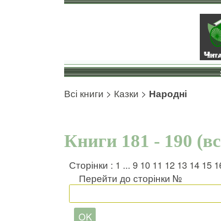
Всі книги
>
Казки
>
Народні
Книги 181 - 190 (в
Сторінки :
1
...
9
10
11
12
13
14
15
1
Перейти до сторінки №